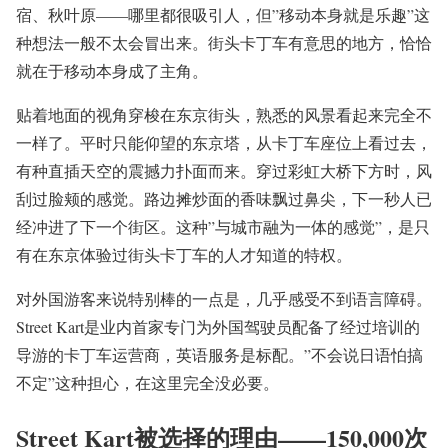
宿、秋叶原——哪里都很吸引人，但”移动本身就是乐趣”这
种想法一般不太会冒出来。街头卡丁车有意思的地方，恰恰
就在于移动本身成了主角。
贴着地面的视角穿梭在东京街头，熟悉的风景看起来完全不
一样了。平时只能仰望的东京塔，从卡丁车座位上看过去，
有种直插天空的震撼力扑面而来。穿过彩虹大桥下方时，风
刮过脸颊的感觉。路边摊炒面的香味飘过鼻尖，下一秒人已
经冲进了下一个街区。这种”与城市融为一体的感觉”，是只
有在东京体验过街头卡丁车的人才知道的特权。
对外国游客来说特别棒的一点是，几乎感受不到语言障碍。
Street Kart是业内首家专门为外国驾驶员配备了经过培训的
导游的卡丁车运营商，英语服务是标配。”不会说日语怕搞
不定”这种担心，在这里完全没必要。
Street Kart被选择的理由——150,000次