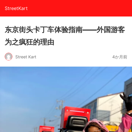
StreetKart
东京街头卡丁车体验指南——外国游客
为之疯狂的理由
Street Kart
4か月前