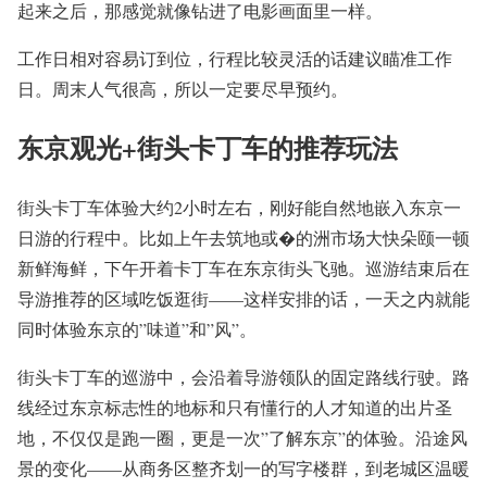
起来之后，那感觉就像钻进了电影画面里一样。
工作日相对容易订到位，行程比较灵活的话建议瞄准工作
日。周末人气很高，所以一定要尽早预约。
东京观光+街头卡丁车的推荐玩法
街头卡丁车体验大约2小时左右，刚好能自然地嵌入东京一
日游的行程中。比如上午去筑地或�的洲市场大快朵颐一顿
新鲜海鲜，下午开着卡丁车在东京街头飞驰。巡游结束后在
导游推荐的区域吃饭逛街——这样安排的话，一天之内就能
同时体验东京的”味道”和”风”。
街头卡丁车的巡游中，会沿着导游领队的固定路线行驶。路
线经过东京标志性的地标和只有懂行的人才知道的出片圣
地，不仅仅是跑一圈，更是一次”了解东京”的体验。沿途风
景的变化——从商务区整齐划一的写字楼群，到老城区温暖