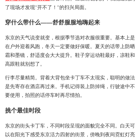
了现场才发现”开不了！”的扫兴局面。
穿什么带什么——舒舒服服地嗨起来
东京的天气说变就变，根据季节选对衣服很重要。基本上是
在户外迎着风跑，冬天一定要做好保暖。夏天的话带上防晒
霜和墨镜，舒适度会大大提升。鞋子穿运动鞋最好，凉鞋和
高跟鞋就别想了。
行李尽量精简。背着大背包坐卡丁车不太现实，聪明的做法
是先寄存在酒店再过来。手机记得装上防掉绳，行驶途中不
要使用，拍照的话停车时再尽情拍。
挑个最佳时段
东京的街头卡丁车，不同时段呈现的面貌完全不同。白天可
以在阳光下感受东京活力四射的街景，傍晚到夜间霓虹灯亮