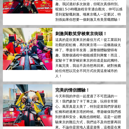
趣。我試過好多次旅遊，但呢次真係特別。
呢個1.5小時嘅旅程非常適合觀光，仲可以感
受到駕駛嘅刺激。喺東京嘅人一定要試，特
別係如果你想要一個刺激又有美景嘅體驗！
刺激與歡笑穿梭東京街頭！
這真的是欣賞東京的最佳方式！從工業區到
壯觀的彩虹橋，再到東京塔——這條路線太
棒了。導遊非常友善，讓整個體驗變得有
趣。我整個過程中都能感受到興奮！而且，
駕駛卡丁車穿梭於東京的街道是如此獨特。
天氣完美，我迫不及待想再回來。絕對推薦
給任何想以完全不同方式欣賞這座城市的
人！
完美的情侶體驗！
今天和我的伴侶一起度過了不可思議的一
天！我們參加了卡丁車之旅，玩得非常開
心。風景真是太美了，特別是當我們穿過彩
虹橋和經過東京塔的時候。導遊確保我們感
到舒適和安全，氣氛也很輕鬆。這是一起體
驗東京的難忘方式，我們迫不及待想要再回
來。不論你是當地人還是遊客，這都是在東