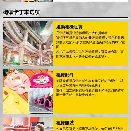
街頭卡丁車選項
運動相機租賃
我們店鋪提供特價運動相機租賃服務。
我們擁有最新最強大的4K運動相機，可以租賃來
錄製您或家人/朋友在街頭度過美好時光的POV畫
面。
您也可以攜帶自己的運動相機，安裝在胸部、頭
部或身體上（只要不妨礙安全駕駛）。
租賃配件
駕駛時選擇我們各式各樣有趣又時尚的配件，讓
你在駕駛過程中增添些許風格！
選擇一副太陽眼鏡或有趣的帽子來為您的服裝增
添一些亮點，駕駛穿越城市。
租賃服裝
如果你沒有穿上超級英雄服裝，你怎麼能說自己