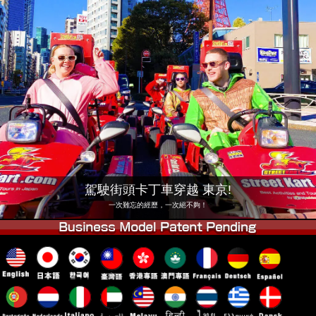
公司
預訂
更換店鋪
東京 品川 #1
東京 秋葉原 #1
東京 秋葉原 #2
東京 澀谷
東京 澀谷附店
東京灣
東京 淺草
大阪
沖繩
駕駛街頭卡丁車穿越 東京!
一次難忘的經歷，一次絕不夠！