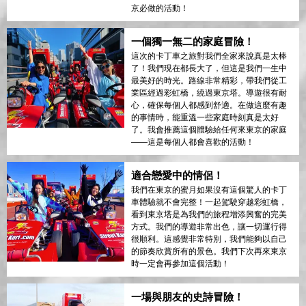
京必做的活動！
一個獨一無二的家庭冒險！
這次的卡丁車之旅對我們全家來說真是太棒
了！我們現在都長大了，但這是我們一生中
最美好的時光。路線非常精彩，帶我們從工
業區經過彩虹橋，繞過東京塔。導遊很有耐
心，確保每個人都感到舒適。在做這麼有趣
的事情時，能重溫一些家庭時刻真是太好
了。我會推薦這個體驗給任何來東京的家庭
——這是每個人都會喜歡的活動！
適合戀愛中的情侶！
我們在東京的蜜月如果沒有這個驚人的卡丁
車體驗就不會完整！一起駕駛穿越彩虹橋，
看到東京塔是為我們的旅程增添興奮的完美
方式。我們的導遊非常出色，讓一切運行得
很順利。這感覺非常特別，我們能夠以自己
的節奏欣賞所有的景色。我們下次再來東京
時一定會再參加這個活動！
一場與朋友的史詩冒險！