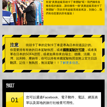
有過“真實超級英雄卡丁車體驗”呢！我們擁有各
種各樣的服裝，讓你擁有一個“真實超級英雄卡丁
車體驗”！對於所有超級英雄迷來說，別擔心，我
們有你想要的所有服裝！
注意
街頭卡丁車的定制卡丁車是專為日本街道設計的。
你需要持有有效的日本駕駛執照，或者
國際駕駛許可證
，或者美
軍在日本的SOFA證照，或者如果你來自瑞士、德國、法國、台
灣、比利時、摩納哥，你可以持有本國駕駛執照並附上官方日語
翻譯。記住！無執照，無法駕駛！！
了解更多信息
。
預訂
您可以通過Facebook、電子郵件、電話、網頁表
01
單以及當地的旅行社檢查可用性。