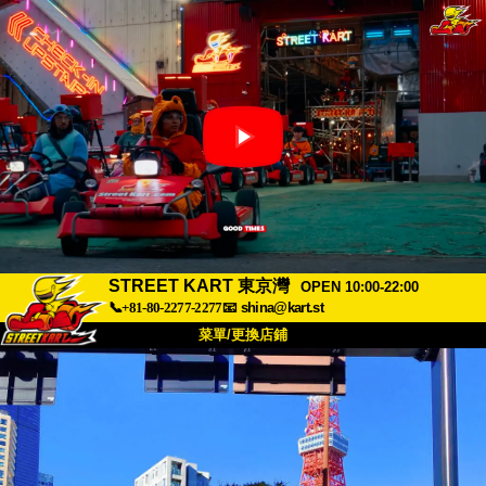
STREET KART 東京灣
OPEN 10:00-22:00
📞+81-80-2277-2277
📧
shina@kart.st
菜單/更換店鋪
首頁
關於
規格
價格
交通方式
顧客聲音
常見問題