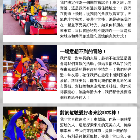
我們決定作為一個團體嘗試卡丁車之旅，老
實說，這是我們有過的最佳體驗之一！我們
在街道上飛馳，從獨特的角度欣賞東京，天
氣也非常完美。導遊非常棒，總是確保我們
在一起並享受美好時光。如果你和朋友一起
來東京，這個冒險絕對不能錯過——這是探
索城市和共同創造難忘回憶的完美方式！
一場意想不到的冒險！
我們是一對年長的夫婦，起初不確定這是否
會是我們喜歡的活動，但結果卻成為了我們
在東京做過的最有趣的事情之一！我們的導
遊非常友善，確保我們在旅程中感到安全和
放鬆。路線美麗，能看到我們從未見過的城
市景觀。彩虹橋和東京塔尤其壯觀。我們玩
得很開心，無論年齡大小，我們都會推薦這
個旅程給任何人！
對於駕駛愛好者來說非常棒！
我非常喜歡這次卡丁車體驗。作為一個熱愛
駕駛的人，這是探索東京的完美方式。路線
非常棒，帶我們穿越城市，提供壯觀的景
色，特別是跨越彩虹橋。導遊非常出色，確