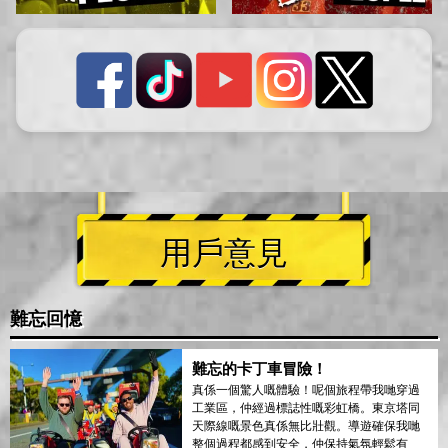
用戶意見
難忘回憶
難忘的卡丁車冒險！
真係一個驚人嘅體驗！呢個旅程帶我哋穿過
工業區，仲經過標誌性嘅彩虹橋。東京塔同
天際線嘅景色真係無比壯觀。導遊確保我哋
整個過程都感到安全，仲保持氣氛輕鬆有