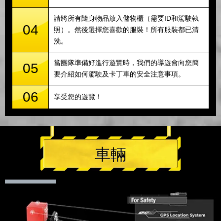
請將所有隨身物品放入儲物櫃（需要ID和駕駛執
04
照）。然後選擇您喜歡的服裝！所有服裝都已清
洗。
當團隊準備好進行遊覽時，我們的導遊會向您簡
05
要介紹如何駕駛及卡丁車的安全注意事項。
06
享受您的遊覽！
車輛