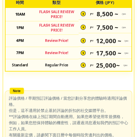
時間
類型
價格 (JPY)
FLASH SALE REVIEW
8,500 ~
10AM
JPY
/pax
¥
PRICE!
FLASH SALE REVIEW
7,500 ~
1PM
JPY
/pax
¥
PRICE!
12,000 ~
4PM
Review Price!
JPY
/pax
¥
17,500 ~
7PM
Review Price!
JPY
/pax
¥
25,000~
Standard
Regular Price
JPY
/pax
¥
評論價格 / 早期預訂評論價格 / 當您計劃分享您的體驗時適用評論價
格。
但是，這不適用於禁止基於評論的折扣的社交媒體平台。
**評論價格在線上預訂期間自動應用。如果您希望使用常規價格，
例如，如果您想保持體驗的機密性，請通過消息通知我們的預訂中心
工作人員。
有關最新定價，請參閱下面日曆中每個時段旁邊列出的價格。