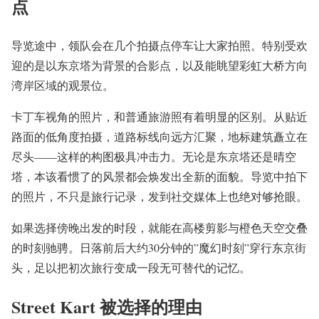
点
导览途中，领队会在几个拍摄点停车让大家拍照。特别受欢
迎的是以东京塔为背景的合影点，以及能眺望彩虹大桥方向
湾岸区域的观景位。
卡丁车视角的照片，和普通旅游照有着明显的区别。从贴近
路面的低角度拍摄，道路标线向远方汇聚，地标建筑矗立在
尽头——这样的构图极具冲击力。无论是东京塔还是晴空
塔，本该看惯了的风景都会焕发出全新的面貌。导览中拍下
的照片，不只是旅行记录，发到社交媒体上也绝对够抢眼。
如果选择傍晚出发的时段，就能在高楼剪影与橙色天空交叠
的时刻驰骋。日落前后大约30分钟的”魔幻时刻”穿行东京街
头，足以把初次旅行变成一段无可替代的记忆。
Street Kart 被选择的理由