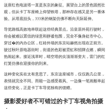
这座红色电波塔一直是东京的象征。展望台上的景色固然壮
观，但从卡丁车座椅上仰望铁塔，那种存在感又是另一番体
验。从塔底抬头，333米的钢架仿佛不断向天际延伸。
导览路线高效地串联起这些经典景点。沿皇居外苑行驶时，
你会被难以置信的绿意和静谧包围，完全不像身处市中心。
穿过�的内办公区，红砖外墙的东京站赫然出现在正前方。
驶过秋叶原电器街时，街道的色彩被霓虹和招牌点燃，瞬间
热闹起来。接近浅草时，晴空塔的尖顶渐渐变大，雷门的红
灯笼仿佛在迎接你的到来。
这种变化实在太有意思了。东京这座城市，仅仅跑几公里，
表情就完全不同。而能一边感受着风、一边像一笔画般串起
这些变化，正是卡丁车导览独有的馈赠。
摄影爱好者不可错过的卡丁车视角拍摄