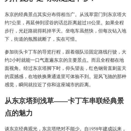
东京的经典景点其实分布得相当广。从浅草雷门到东京塔大
约7公里，再延伸到涩谷的话总距离超过10公里。如果全程
步行，光赶路就得耗掉半天。坐电车虽然快，但每次钻入地
下，街道的氛围就断了，实在可惜。
参加街头卡丁车的导览行程，跟着领队沿固定路线行驶，大
约2小时就能一口气逛遍东京的主要景点。而且全程都在地
面视角。经过东京塔脚下时，仰头望去，红色钢骨直刺蓝天
的震撼感，在地铁换乘通道里可体验不到。迎风飞驰的那种
感觉，瞬间就拉近了你和这座城市的距离。
从东京塔到浅草——卡丁车串联经典景
点的魅力
谈东京经典观光，东京塔绝对不能少。自1958年建成以来，