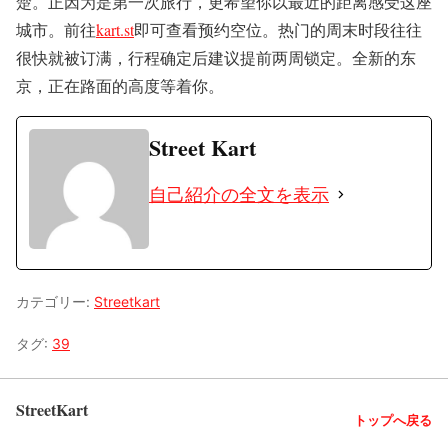
楚。正因为是第一次旅行，更希望你以最近的距离感受这座
城市。前往
kart.st
即可查看预约空位。热门的周末时段往往
很快就被订满，行程确定后建议提前两周锁定。全新的东
京，正在路面的高度等着你。
Street Kart
自己紹介の全文を表示
カテゴリー:
Streetkart
タグ:
39
StreetKart
トップへ戻る