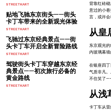
背靠红砖砌
STREETKART
意过的小巷
贴地飞驰东京街头——街头
言，或许会
卡丁车带来的全新观光体验
从皇
STREETKART
飞驰过东京经典景点——街
头卡丁车开启全新冒险路线
东京观光的
内玻璃幕墙
STREETKART
驾驶街头卡丁车穿越东京经
在银座四丁
典景点——初次旅行必备的
气质非凡。
黄金路线
不住笑了—
STREETKART
从浅
卡丁车从雷