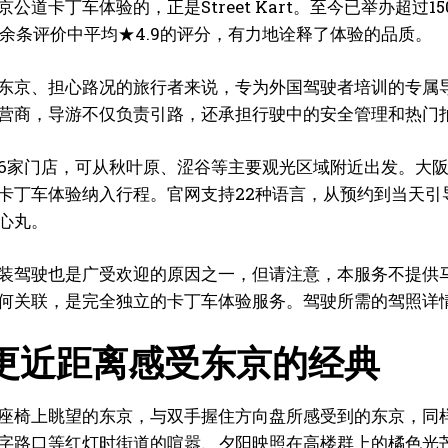
公道卡丁车体验的，正是Street Kart。至今已举办超过1
000余条评价中平均★4.9的评分，有力地诠释了体验的品质。
东京、担心路况的旅行者来说，专为外国驾驶者培训的专属导游是
营商，导游不仅负责引路，还承担行驶中的安全管理和热门
6家门店，可从秋叶原、涩谷等主要观光区域附近出发。大
卡丁车体验纳入行程。官网支持22种语言，从预约到当天
心丸。
装驾驶也是广受欢迎的原因之一，但请注意，本服务不提供马力欧
何关联，是完全独立的卡丁车体验服务。驾驶所需的驾照详
更近距离感受东京的经典
座椅上眺望的东京，与双手握住方向盘所感受到的东京，同
字路口等红灯时街道的喧嚣、夕阳映照在高楼群上的橘色光