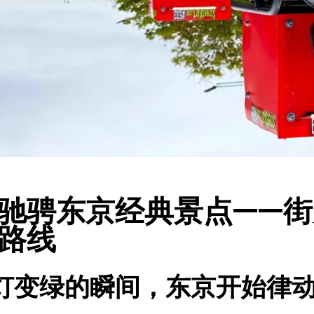
驰骋东京经典景点——
路线
灯变绿的瞬间，东京开始律