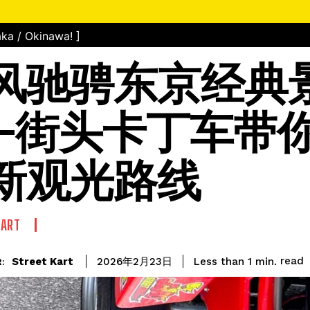
ka / Okinawa! ]
风驰骋东京经典
—街头卡丁车带
新观光路线
KART
read
Street Kart
Less than 1
min.
2026年2月23日
: