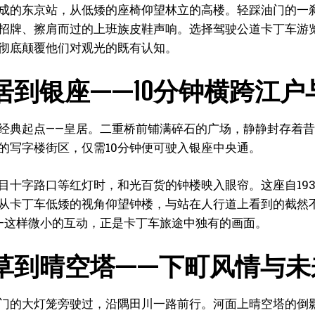
成的东京站，从低矮的座椅仰望林立的高楼。轻踩油门的一
招牌、擦肩而过的上班族皮鞋声响。选择驾驶公道卡丁车游
彻底颠覆他们对观光的既有认知。
居到银座——10分钟横跨江
经典起点——皇居。二重桥前铺满碎石的广场，静静封存着
的写字楼街区，仅需10分钟便可驶入银座中央通。
目十字路口等红灯时，和光百货的钟楼映入眼帘。这座自19
从卡丁车低矮的视角仰望钟楼，与站在人行道上看到的截然
—这样微小的互动，正是卡丁车旅途中独有的画面。
草到晴空塔——下町风情与未
门的大灯笼旁驶过，沿隅田川一路前行。河面上晴空塔的倒