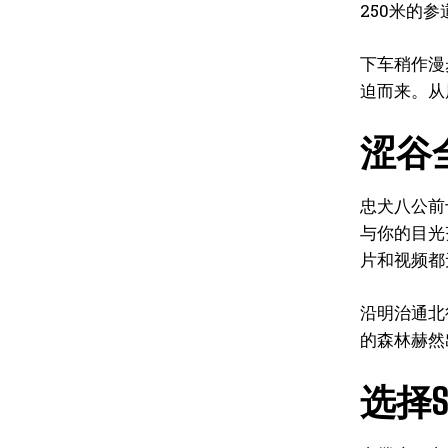
250米的
下车稍作漫
迫而来。从
涩谷
忠犬八公前
与你的目光
片和视频都
沿明治通北
的森林赫然
选择St