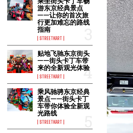
乘坐街头卡丁车畅
游东京经典景点
——让你的首次旅
行更加难忘的路线
指南
STREETKART
贴地飞驰东京街头
——街头卡丁车带
来的全新观光体验
STREETKART
乘风驰骋东京经典
景点——街头卡丁
车带你体验全新观
光路线
STREETKART