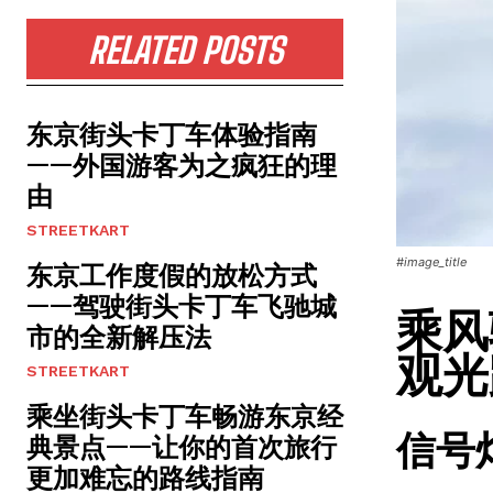
RELATED POSTS
东京街头卡丁车体验指南
——外国游客为之疯狂的理
由
STREETKART
#image_title
东京工作度假的放松方式
——驾驶街头卡丁车飞驰城
乘风
市的全新解压法
观光
STREETKART
乘坐街头卡丁车畅游东京经
信号
典景点——让你的首次旅行
更加难忘的路线指南