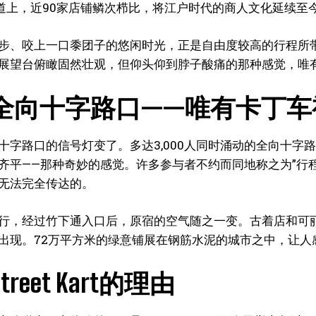
参道上，近90家店铺鳞次栉比，将江户时代的商人文化延续
步、咬上一口黍团子的悠闲时光，正是自由度较高的行程所带
展望台俯瞰固然壮观，但仰头仰到脖子酸痛的那种感觉，唯
全向十字路口——唯有卡丁车
十字路口的信号灯变了。多达3,000人同时涌动的全向十
齐平——那种奇妙的感觉。许多参与者不约而同地称之为”行
无法完全传达的。
行，经过竹下通入口后，原宿的空气随之一变。古着店和可
出现。72万平方米的绿意铺展在钢筋水泥的城市之中，让人
reet Kart的理由