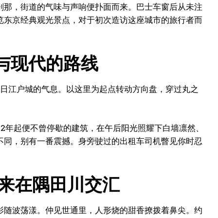
刹那，街道的气味与声响便扑面而来。巴士车窗后从未注
览东京经典观光景点，对于初次造访这座城市的旅行者而
户与现代的路线
昔日江户城的气息。以这里为起点转动方向盘，穿过丸之
32年起便不曾停歇的建筑，在午后阳光照耀下白墙凛然、
不同，别有一番震撼。身旁驶过的出租车司机瞥见你时忍
来在隅田川交汇
影随波荡漾。仲见世通里，人形烧的甜香撩拨着鼻尖。约