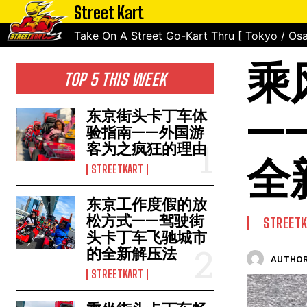
Street Kart
Take On A Street Go-Kart Thru [ Tokyo / Osa
乘
TOP 5 THIS WEEK
—
东京街头卡丁车体
验指南——外国游
客为之疯狂的理由
全
STREETKART
东京工作度假的放
松方式——驾驶街
STREET
头卡丁车飞驰城市
的全新解压法
AUTHOR
STREETKART