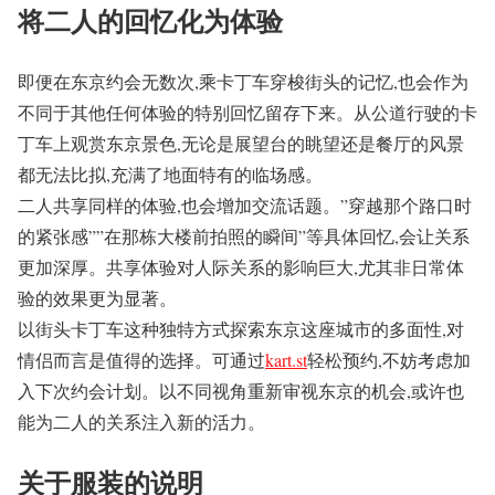
将二人的回忆化为体验
即便在东京约会无数次,乘卡丁车穿梭街头的记忆,也会作为
不同于其他任何体验的特别回忆留存下来。从公道行驶的卡
丁车上观赏东京景色,无论是展望台的眺望还是餐厅的风景
都无法比拟,充满了地面特有的临场感。
二人共享同样的体验,也会增加交流话题。”穿越那个路口时
的紧张感””在那栋大楼前拍照的瞬间”等具体回忆,会让关系
更加深厚。共享体验对人际关系的影响巨大,尤其非日常体
验的效果更为显著。
以街头卡丁车这种独特方式探索东京这座城市的多面性,对
情侣而言是值得的选择。可通过
kart.st
轻松预约,不妨考虑加
入下次约会计划。以不同视角重新审视东京的机会,或许也
能为二人的关系注入新的活力。
关于服装的说明