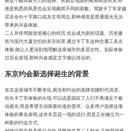
验是个颇具吸引力的选择。从贴近地面的视角眺望街景,即
便是熟悉的风景也会呈现截然不同的面貌。驾驶卡丁车穿越
涩谷全向十字路口或东京塔周边,那种感觉是普通观光无法
带来的兴奋体验。
二人并排驾驶游览都心的经历,也会成为新的话题。历史建
筑与现代大厦交织的东京街景,通过卡丁车这种交通工具去
体验,能让人更深刻地理解这座城市的多层次性。实际体验
过后会发现,那种兴奋感是文字难以传达的。
东京约会新选择诞生的背景
东京这座城市不断变化,观光和约会的选择也随时代演进。
街头卡丁车体验的出现,可以说是因应了人们不再满足于被
动观光,而是希望主动探索街道的需求。众多用户选择这项
体验的事实表明,这并非昙花一现的流行,而是正在确立为一
种新的约会方式。
对情侣而言最具吸引力的,是既能共享二人时光,又能获得开