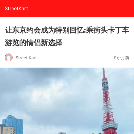
StreetKart
让东京约会成为特别回忆:乘街头卡丁车
游览的情侣新选择
Street Kart
9か月前