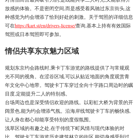
放感的体验。不是密闭空间,而是感受着风驰过东京街头,这
种感觉为约会增添了恰到好处的刺激。关于驾照的详细信息
可在
https://kart.st/en/drivers-license/
查询,基本上持有有效国际
驾照或日本驾照即可参加。
情侣共享东京魅力区域
规划东京约会路线时,乘卡丁车游览的路线提供了与常规观
光不同的视角。在涩谷区域,可以从贴近地面的角度观赏青
年文化中心地带。驾驶卡丁车穿过全向十字路口周边时的瞩
目度,定能提升二人的特别感。
台场周边也是深受情侣欢迎的路线。以彩虹大桥为背景的开
阔景色,能为约会增添气氛。沿海岸线驾驶卡丁车的畅快感,
让人身在都心却能享受特别的度假氛围。
浅草区域的有趣之处,在于传统下町风情与现代体验的对
比。驾驶卡丁车游览历史建筑林立的街区,能切身感受到过