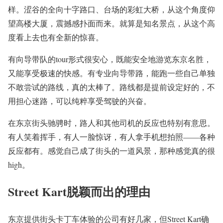
样。涩谷的全向十字路口、台场的彩虹大桥，从这个角度仰
望高楼大厦，震撼感扑面而来。就算是知名景点，从这个高
度看上去也有全新的惊喜。
有向导带队的tour形式很安心，既能安全地游览东京名胜，
又能享受极速的快感。有专业向导带路，能跑一些自己单独
不敢尝试的路线，真的太棒了。路线都是提前设定好的，不
用担心迷路，可以纯粹享受驾驶的兴奋。
在东京街头驰骋时，路人和其他司机的反应也特别有意思。
有人笑着挥手，有人一脸惊讶，有人拿手机想拍照——各种
反应都有。感觉自己成了街头的一道风景，那种感觉真的很
high。
Street Kart脱颖而出的理由
东京提供街头卡丁车体验的公司有好几家，但Street Kart确