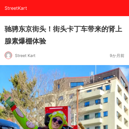
StreetKart
驰骋东京街头！街头卡丁车带来的肾上
腺素爆棚体验
Street Kart
9か月前