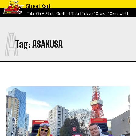
Street Kart
Take On A Street Go-Kart Thru [ Tokyo / Osaka / Okinawa! ]
A
Tag:
ASAKUSA