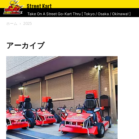
Street Kart
Take On A Street Go-Kart Thru [ Tokyo / Osaka / Okinawa! ]
ホーム
2025
アーカイブ