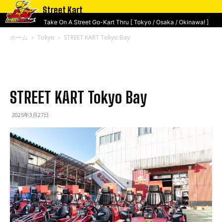
Street Kart
Take On A Street Go-Kart Thru [ Tokyo / Osaka / Okinawa! ]
ホーム
Tokyo
STREET KART Tokyo Bay
STREET KART Tokyo Bay
2025年3月27日