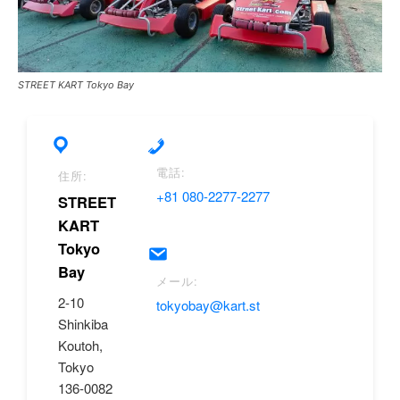
STREET KART Tokyo Bay
電話:
住所:
+81 080-2277-2277
STREET
KART
Tokyo
Bay
メール:
2-10
tokyobay@kart.st
Shinkiba
Koutoh,
Tokyo
136-0082