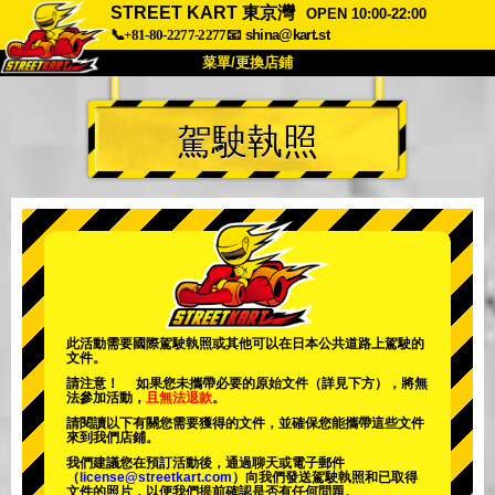
STREET KART 東京灣
OPEN 10:00-22:00
📞+81-80-2277-2277
📧
shina@kart.st
菜單/更換店鋪
首頁
駕駛執照
關於
規格
價格
交通方式
顧客聲音
常見問題
公司
預訂
更換店鋪
東京 品川 #1
東京 秋葉原 #1
東京 秋葉原 #2
東京 澀谷
此活動需要國際駕駛執照或其他可以在日本公共道路上駕駛的
文件。
東京 澀谷附店
東京灣
請注意！ 如果您未攜帶必要的原始文件（詳見下方），將無
法參加活動，
且無法退款
。
東京 淺草
大阪
請閱讀以下有關您需要獲得的文件，並確保您能攜帶這些文件
來到我們店鋪。
沖繩
我們建議您在預訂活動後，通過聊天或電子郵件
（
license@streetkart.com
）向我們發送駕駛執照和已取得
文件的照片，以便我們提前確認是否有任何問題。