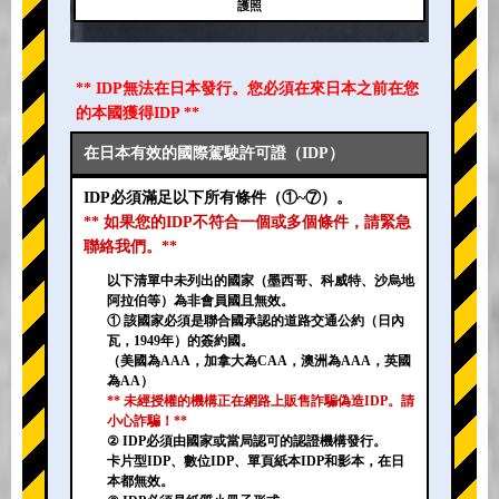
護照
** IDP無法在日本發行。您必須在來日本之前在您
的本國獲得IDP **
在日本有效的國際駕駛許可證（IDP）
IDP必須滿足以下所有條件（①~⑦）。
** 如果您的IDP不符合一個或多個條件，請緊急
聯絡我們。**
以下清單中未列出的國家（墨西哥、科威特、沙烏地
阿拉伯等）為非會員國且無效。
① 該國家必須是聯合國承認的道路交通公約（日內
瓦，1949年）的簽約國。
（美國為AAA，加拿大為CAA，澳洲為AAA，英國
為AA）
** 未經授權的機構正在網路上販售詐騙偽造IDP。請
小心詐騙！**
② IDP必須由國家或當局認可的認證機構發行。
卡片型IDP、數位IDP、單頁紙本IDP和影本，在日
本都無效。