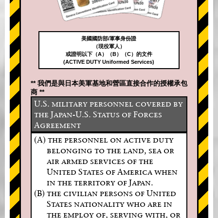
美國國防部/軍事身份證
（現役軍人）
或證明以下（A）（B）（C）的文件
(ACTIVE DUTY Uniformed Services)
** 我們是與日本美軍基地和營區直接合作的授權承包
商 **
U.S. military personnel covered by
the Japan-U.S. Status of Forces
Agreement
(A) the personnel on active duty
belonging to the land, sea or
air armed services of the
United States of America when
in the territory of Japan.
(B) the civilian persons of United
States nationality who are in
the employ of, serving with, or