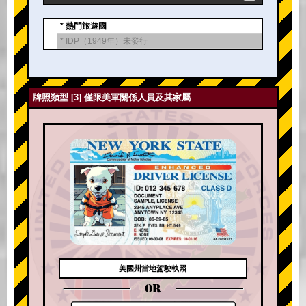
* 熱門旅遊國
* IDP（1949年）未發行
牌照類型 [3] 僅限美軍關係人員及其家屬
美國州當地駕駛執照
OR