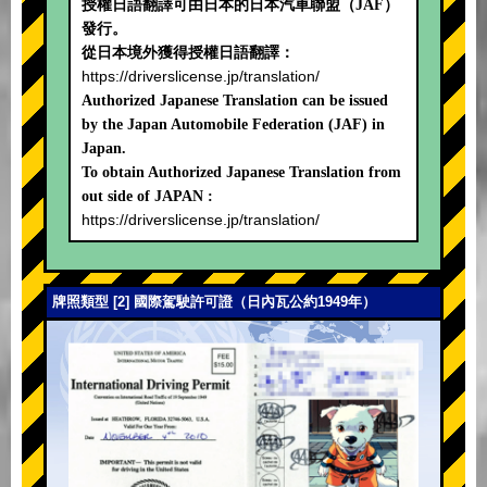
授權日語翻譯可由日本的日本汽車聯盟（JAF）
發行。
從日本境外獲得授權日語翻譯：
https://driverslicense.jp/translation/
Authorized Japanese Translation can be issued
by the Japan Automobile Federation (JAF) in
Japan.
To obtain Authorized Japanese Translation from
out side of JAPAN :
https://driverslicense.jp/translation/
牌照類型 [2] 國際駕駛許可證（日內瓦公約1949年）