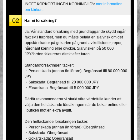
INGET KÖRKORT INGEN KÖRNING!! För
mer information
om körkort
.
02
Har ni försäkring?
Ja. Vår standardförsäkring med grundläggande skydd ingår
faktiskt i turpriset, men du måste betala en självrisk om det
uppstår skador på gokarten på grund av kollisioner, repor,
hårdhänt körning eller olyckor. Självrisken på 50 000
JPY/fordon faktureras direkt efter turen.
Standardförsäkringen täcker:
・Personskada (annan än förare): Begränsad till 80 000 000
JPY
・Sakskada: Begränsad till 20 000 000 JPY
・Förarskada: Begränsad till 5 000 000 JPY
Därför rekommenderar vi starkt våra värdefulla kunder att
välja den heltäckande försäkringen när de bokar online eller
i butiken mot en extra avgift.
Den heltäckande försäkringen täcker:
・Personskada (annan än förare): Obegränsad
・Sakskada: Obegränsad
・Gokartskada: Obegränsad