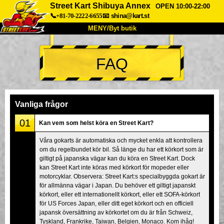
Street Kart Shibuya Annex
OPEN 10:00-22:00
📞+81-70-2222-6655
📧
shina@kart.st
MENY/Byt butik
HEM
FAQ
Om oss
Specifikationer
Pris
Hitta hit
Röster
FAQ
Företag
Boka
Vanliga frågor
Byt butik
01
Kan vem som helst köra en Street Kart?
Tokyo Shinagawa
Tokyo Akihabara#1
Våra gokarts är automatiska och mycket enkla att kontrollera
om du regelbundet kör bil. Så länge du har ett körkort som är
Tokyo Akihabara#2
Tokyo Shibuya
giltigt på japanska vägar kan du köra en Street Kart. Dock
Tokyo Shibuya Annex
Tokyo Bay
kan Street Kart inte köras med körkort för mopeder eller
motorcyklar. Observera: Street Kart:s specialbyggda gokart är
Tokyo Asakusa
Osaka
för allmänna vägar i Japan. Du behöver ett giltigt japanskt
körkort, eller ett internationellt körkort, eller ett SOFA-körkort
Okinawa
för US Forces Japan, eller ditt eget körkort och en officiell
japansk översättning av körkortet om du är från Schweiz,
Tyskland, Frankrike, Taiwan, Belgien, Monaco. Kom ihåg!