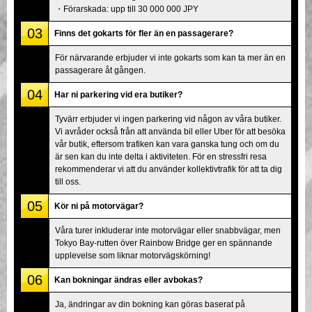
・Förarskada: upp till 30 000 000 JPY
03
Finns det gokarts för fler än en passagerare?
För närvarande erbjuder vi inte gokarts som kan ta mer än en
passagerare åt gången.
04
Har ni parkering vid era butiker?
Tyvärr erbjuder vi ingen parkering vid någon av våra butiker.
Vi avråder också från att använda bil eller Uber för att besöka
vår butik, eftersom trafiken kan vara ganska tung och om du
är sen kan du inte delta i aktiviteten. För en stressfri resa
rekommenderar vi att du använder kollektivtrafik för att ta dig
till oss.
05
Kör ni på motorvägar?
Våra turer inkluderar inte motorvägar eller snabbvägar, men
Tokyo Bay-rutten över Rainbow Bridge ger en spännande
upplevelse som liknar motorvägskörning!
06
Kan bokningar ändras eller avbokas?
Ja, ändringar av din bokning kan göras baserat på