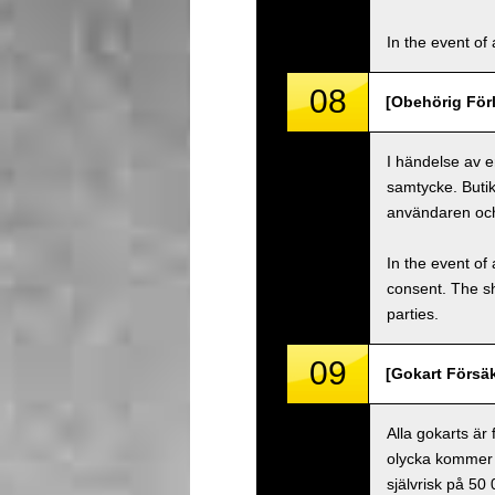
In the event of 
08
[Obehörig Förl
I händelse av e
samtycke. Buti
användaren oc
In the event of 
consent. The s
parties.
09
[Gokart Försäk
Alla gokarts är
olycka kommer 
självrisk på 50