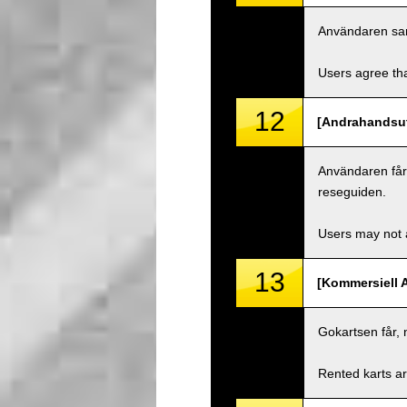
Användaren samty
Users agree tha
12
[Andrahandsut
Användaren får i
reseguiden.
Users may not a
13
[Kommersiell 
Gokartsen får, 
Rented karts ar