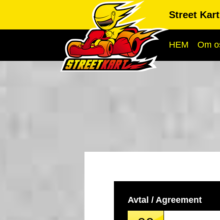
Street Kar
HEM
Om o
Avtal / Agreement