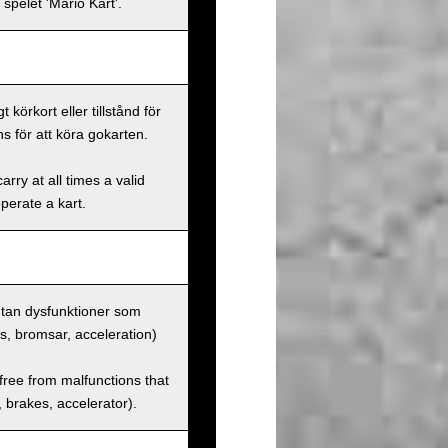
spelet 'Mario Kart'.
körkort eller tillstånd för
s för att köra gokarten.
rry at all times a valid
operate a kart.
 utan dysfunktioner som
us, bromsar, acceleration)
 free from malfunctions that
s, brakes, accelerator).