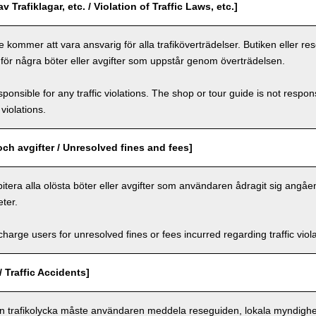
v Trafiklagar, etc. / Violation of Traffic Laws, etc.]
 kommer att vara ansvarig för alla trafiköverträdelser. Butiken eller r
 för några böter eller avgifter som uppstår genom överträdelsen.
ponsible for any traffic violations. The shop or tour guide is not respons
violations.
och avgifter / Unresolved fines and fees]
itera alla olösta böter eller avgifter som användaren ådragit sig angåe
ter.
arge users for unresolved fines or fees incurred regarding traffic violat
/ Traffic Accidents]
en trafikolycka måste användaren meddela reseguiden, lokala myndighet