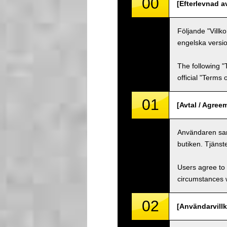
00
[Efterlevnad a
Följande "Villk
engelska versio
The following "
official "Terms
01
[Avtal / Agree
Användaren samt
butiken. Tjänst
Users agree to 
circumstances w
02
[Användarvillk