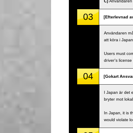
C)
Användaren må
03
[Efterlevnad a
Användaren måste
att köra i Japa
Users must comp
driver's license
04
[Gokart Ansvar
I Japan är det 
bryter mot lokal
In Japan, it is 
would violate loc