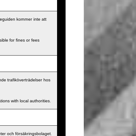
eseguiden kommer inte att
ible for fines or fees
nde trafiköverträdelser hos
ions with local authorities.
er och försäkringsbolaget.