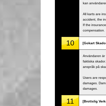
kan användaren
All karts are i
accident, the i
If the insuranc
compensation.
10
[Gokart Skado
Användaren är a
faktiska skador
anspråk på ska
Users are respo
damages. Damage
damages.
11
[Brottslig Ver