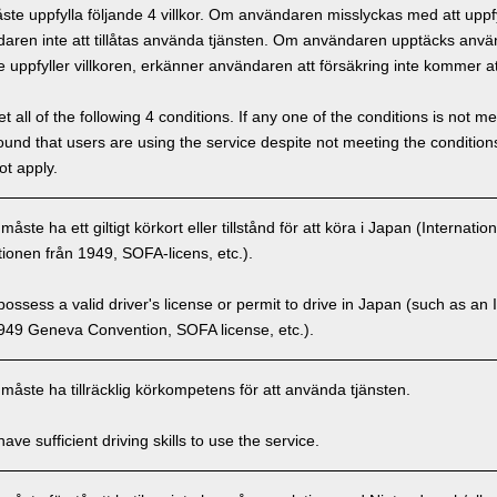
e uppfylla följande 4 villkor. Om användaren misslyckas med att uppfyl
ren inte att tillåtas använda tjänsten. Om användaren upptäcks använd
 uppfyller villkoren, erkänner användaren att försäkring inte kommer at
 all of the following 4 conditions. If any one of the conditions is not m
is found that users are using the service despite not meeting the conditi
ot apply.
ste ha ett giltigt körkort eller tillstånd för att köra i Japan (Internatio
onen från 1949, SOFA-licens, etc.).
ssess a valid driver's license or permit to drive in Japan (such as an I
949 Geneva Convention, SOFA license, etc.).
åste ha tillräcklig körkompetens för att använda tjänsten.
ve sufficient driving skills to use the service.