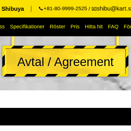
shibu@kart.s
t Shibuya
📞+81-80-9999-2525
📧
ss
Specifikationer
Röster
Pris
Hitta hit
FAQ
Fö
Avtal / Agreement