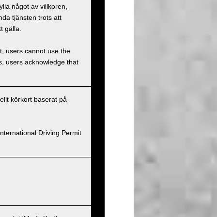
la något av villkoren,
a tjänsten trots att
t gälla.
et, users cannot use the
ons, users acknowledge that
nellt körkort baserat på
nternational Driving Permit