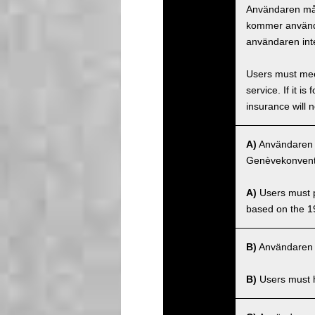
Användaren måst
kommer använda
användaren inte
Users must meet
service. If it 
insurance will n
A)
Användaren må
Genèvekonventi
A)
Users must po
based on the 1
B)
Användaren m
B)
Users must ha