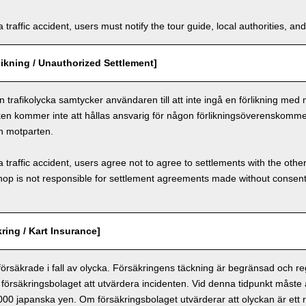
a traffic accident, users must notify the tour guide, local authorities, 
ikning / Unauthorized Settlement]
n trafikolycka samtycker användaren till att inte ingå en förlikning med
ken kommer inte att hållas ansvarig för någon förlikningsöverenskomm
h motparten.
a traffic accident, users agree not to agree to settlements with the othe
hop is not responsible for settlement agreements made without consen
ring / Kart Insurance]
 försäkrade i fall av olycka. Försäkringens täckning är begränsad och r
försäkringsbolaget att utvärdera incidenten. Vid denna tidpunkt måste
 000 japanska yen. Om försäkringsbolaget utvärderar att olyckan är ett r