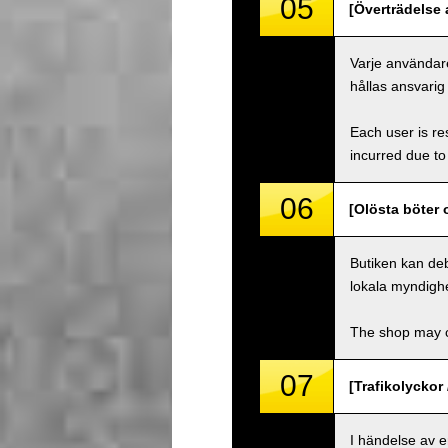
05
[Överträdelse a
Varje användare
hållas ansvarig
Each user is res
incurred due to 
06
[Olösta böter 
Butiken kan deb
lokala myndighe
The shop may ch
07
[Trafikolyckor 
I händelse av 