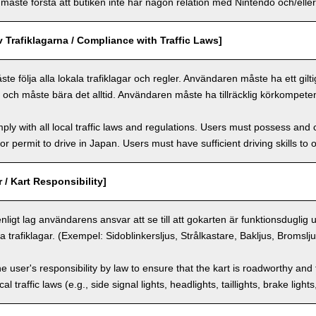
ste förstå att butiken inte har någon relation med Nintendo och/eller 
v Trafiklagarna / Compliance with Traffic Laws]
 följa alla lokala trafiklagar och regler. Användaren måste ha ett giltigt 
n och måste bära det alltid. Användaren måste ha tillräcklig körkompeten
ly with all local traffic laws and regulations. Users must possess and ca
 or permit to drive in Japan. Users must have sufficient driving skills to 
 / Kart Responsibility]
enligt lag användarens ansvar att se till att gokarten är funktionsduglig
a trafiklagar. (Exempel: Sidoblinkersljus, Strålkastare, Bakljus, Bromslj
the user's responsibility by law to ensure that the kart is roadworthy and
al traffic laws (e.g., side signal lights, headlights, taillights, brake light