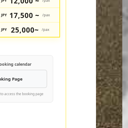
12,000 ~
JPY
/pax
17,500 ~
JPY
/pax
25,000~
JPY
/pax
ooking calendar
oking Page
 to access the booking page