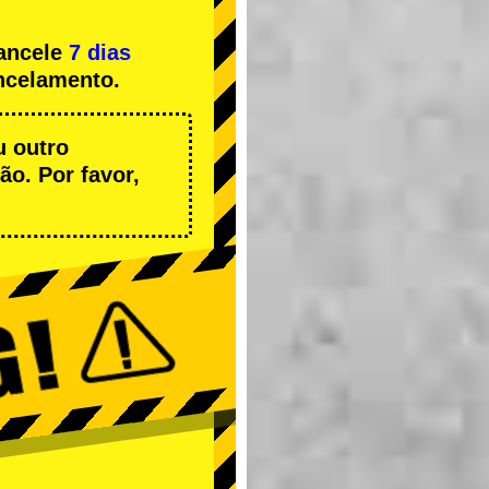
cancele
7 dias
ncelamento.
u outro
o. Por favor,