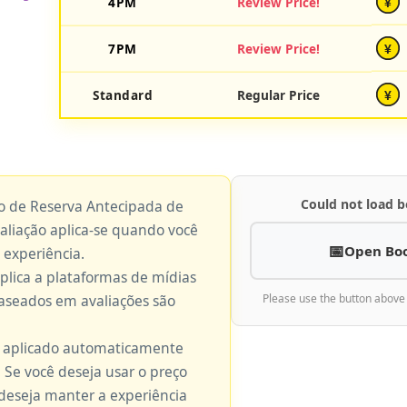
4PM
Review Price!
¥
7PM
Review Price!
¥
Standard
Regular Price
¥
Could not load b
ço de Reserva Antecipada de
valiação aplica-se quando você
Open Bo
 experiência.
aplica a plataformas de mídias
baseados em avaliações são
Please use the button above
é aplicado automaticamente
 Se você deseja usar o preço
 deseja manter a experiência