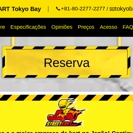
tokyob
RT Tokyo Bay
📞+81-80-2277-2277
📧
re
Especificações
Opiniões
Preços
Acesso
FA
Reserva