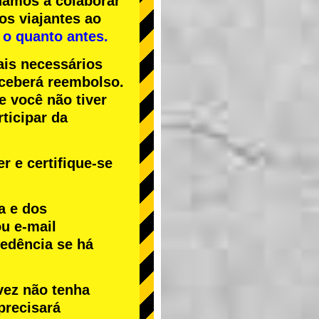
uamos a colaborar
os viajantes ao
 o quanto antes.
ais necessários
receberá reembolso.
Se você não tiver
ticipar da
r e certifique-se
a e dos
u e-mail
cedência se há
vez não tenha
precisará