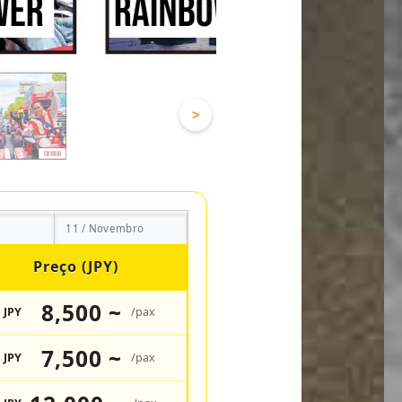
>
11 / Novembro
Preço (JPY)
8,500 ~
JPY
/pax
7,500 ~
JPY
/pax