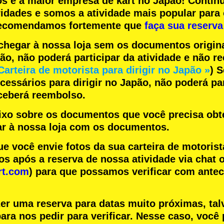
os
e a
maior empresa de kart
no Japão! Contin
ridades
e somos a
atividade mais popular
para 
 recomendamos fortemente que
faça sua reserva
chegar à nossa loja sem os documentos origin
pão, não poderá participar da atividade e não 
Carteira de motorista para dirigir no Japão »
) 
essários para dirigir no Japão, não poderá par
eceberá reembolso.
aixo sobre os documentos que você precisa obte
r à nossa loja com os documentos.
você envie fotos da sua carteira de motorist
s após a reserva de nossa atividade via chat o
rt.com
) para que possamos verificar com ante
zer uma reserva para datas muito próximas, tal
ara nos pedir para verificar. Nesse caso, você 