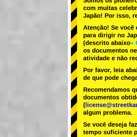
Somos os
pioneir
com
muitas celeb
Japão! Por isso,
Atenção! Se você 
para dirigir no Ja
(descrito abaixo
« 
os documentos nec
atividade e não r
Por favor, leia ab
de que pode chega
Recomendamos que 
documentos obtido
(
license@streetka
algum problema.
Se você deseja fa
tempo suficiente p