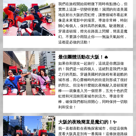
我們在旅程開始前輕微下雨時有點擔心，但
實際上這讓一切變得更酷！濕潤的街道美麗
地反射出大阪的霓虹燈，讓整個城市看起來
像是未來電影中的場景。導遊非常棒，時刻
關心每個人，保持高昂的氣氛。駛過難波，
穿過道頓堀，燈光在路面上閃耀，簡直是魔
幻。不要讓小雨阻止你——無論天氣如何，
這都是必做的活動！
最佳團體活動在大阪！🔥
如果你和朋友一起旅行，這就是你應該做
的！我們是一組四個人，這絕對是我們大阪
之行的亮點。穿越美國村的旅程有著超酷的
城市感，而心齋橋時尚的街道則形成了很好
的對比。但沒有什麼能比夜晚駛入道頓堀更
棒——就像進入另一個世界，五光十色的霓
虹燈和河流映照著城市的活力。導遊非常
棒，確保我們都玩得開心，同時保持一切順
利和安全！
大阪的夜晚簡直是魔幻的！✨
我一直都喜歡在夜晚探索城市，但從這個角
度看大阪真是別有一番風味！這條旅遊路線