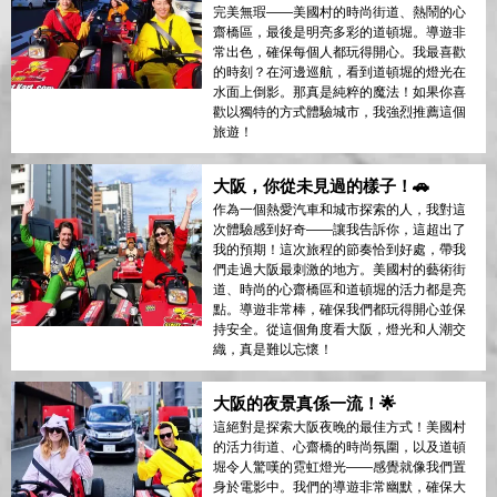
完美無瑕——美國村的時尚街道、熱鬧的心
齋橋區，最後是明亮多彩的道頓堀。導遊非
常出色，確保每個人都玩得開心。我最喜歡
的時刻？在河邊巡航，看到道頓堀的燈光在
水面上倒影。那真是純粹的魔法！如果你喜
歡以獨特的方式體驗城市，我強烈推薦這個
旅遊！
大阪，你從未見過的樣子！🚗
作為一個熱愛汽車和城市探索的人，我對這
次體驗感到好奇——讓我告訴你，這超出了
我的預期！這次旅程的節奏恰到好處，帶我
們走過大阪最刺激的地方。美國村的藝術街
道、時尚的心齋橋區和道頓堀的活力都是亮
點。導遊非常棒，確保我們都玩得開心並保
持安全。從這個角度看大阪，燈光和人潮交
織，真是難以忘懷！
大阪的夜景真係一流！🌟
這絕對是探索大阪夜晚的最佳方式！美國村
的活力街道、心齋橋的時尚氛圍，以及道頓
堀令人驚嘆的霓虹燈光——感覺就像我們置
身於電影中。我們的導遊非常幽默，確保大