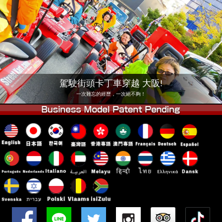
公司
預訂
更換店鋪
東京 品川 #1
東京 秋葉原 #1
東京 秋葉原 #2
東京 澀谷
東京 澀谷附店
東京灣
駕駛街頭卡丁車穿越 大阪!
東京 淺草
大阪
一次難忘的經歷，一次絕不夠！
沖繩