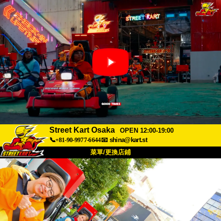
Street Kart Osaka
OPEN 12:00-19:00
📞+81-90-9977-6644
📧
shina@kart.st
菜單/更換店鋪
首頁
關於
規格
價格
交通方式
顧客聲音
常見問題