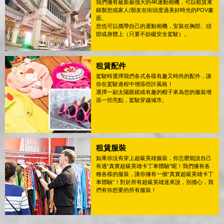
我們擁有最新最強大的4K運動相機，可以租賃來
錄製您或家人/朋友在街頭度過美好時光的POV畫
面。
您也可以攜帶自己的運動相機，安裝在胸部、頭
部或身體上（只要不妨礙安全駕駛）。
租賃配件
駕駛時選擇我們各式各樣有趣又時尚的配件，讓
你在駕駛過程中增添些許風格！
選擇一副太陽眼鏡或有趣的帽子來為您的服裝增
添一些亮點，駕駛穿越城市。
租賃服裝
如果你沒有穿上超級英雄服裝，你怎麼能說自己
有過“真實超級英雄卡丁車體驗”呢！我們擁有各
種各樣的服裝，讓你擁有一個“真實超級英雄卡丁
車體驗”！對於所有超級英雄迷來說，別擔心，我
們有你想要的所有服裝！