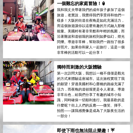
一個難忘的家庭冒險！🏮
我和我丈夫帶著我們的成年孩子參加了這個
旅遊，老實說，我覺得我們享受得和他們一
樣多！大阪的街道在夜晚是如此充滿活力，
而這個旅遊讓你以這麼有趣的方式融入那種
能量。美國村有著非常酷和年輕的氛圍，而
沿著難波和道頓堀的旅程則如夢似幻，燈光
閃爍。導遊非常棒，幫助我們一路拍了很多
好照片。如果你和家人一起旅行，這是一個
非常棒的活動可以一起分享！
獨特而刺激的大阪體驗
第一次訪問大阪，我想以一種不僅僅是觀光
的方式來體驗這座城市。這次旅程實現了我
的願望！穿過美國村和心齋橋的路線充滿了
活力，而夜晚的道頓堀更是令人著迷。導遊
非常出色，給我們分享了有趣的城市小知
識，同時確保一切順利進行。我最喜歡的是
什麼呢？街上人們的反應——微笑、揮手、
拍照——讓我感覺像是成為了大阪夜生活的
一部分！
即使下雨也無法阻止樂趣！☔