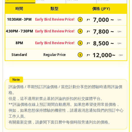
時間
類型
價格 (JPY)
7,000 ~
10:30AM - 3PM
Early Bird Review Price!
JPY
/pax
¥
7,800 ~
4:30PM - 7:30PM
Early Bird Review Price!
JPY
/pax
¥
8,500 ~
8PM
Early Bird Review Price!
JPY
/pax
¥
12,000~
Standard
Regular Price
JPY
/pax
¥
評論價格 / 早期預訂評論價格 / 當您計劃分享您的體驗時適用評論價
格。
但是，這不適用於禁止基於評論的折扣的社交媒體平台。
**評論價格在線上預訂期間自動應用。如果您希望使用常規價格，
例如，如果您想保持體驗的機密性，請通過消息通知我們的預訂中心
工作人員。
有關最新定價，請參閱下面日曆中每個時段旁邊列出的價格。