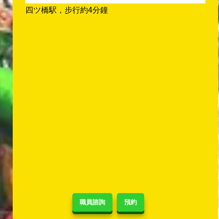
四ツ橋駅，步行約4分鐘
職員諮詢
預約