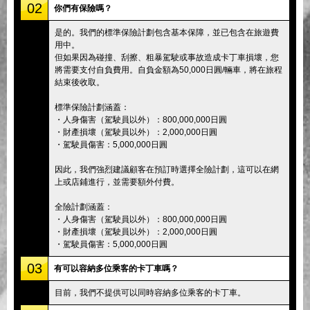
02
你們有保險嗎？
是的。我們的標準保險計劃包含基本保障，並已包含在旅遊費
用中。
但如果因為碰撞、刮擦、粗暴駕駛或事故造成卡丁車損壞，您
將需要支付自負費用。自負金額為50,000日圓/輛車，將在旅程
結束後收取。
標準保險計劃涵蓋：
・人身傷害（駕駛員以外）：800,000,000日圓
・財產損壞（駕駛員以外）：2,000,000日圓
・駕駛員傷害：5,000,000日圓
因此，我們強烈建議顧客在預訂時選擇全險計劃，這可以在網
上或店鋪進行，並需要額外付費。
全險計劃涵蓋：
・人身傷害（駕駛員以外）：800,000,000日圓
・財產損壞（駕駛員以外）：2,000,000日圓
・駕駛員傷害：5,000,000日圓
03
有可以容納多位乘客的卡丁車嗎？
目前，我們不提供可以同時容納多位乘客的卡丁車。