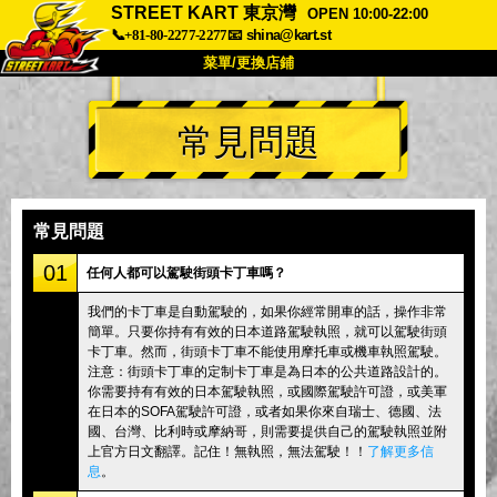
STREET KART 東京灣
OPEN 10:00-22:00
📞+81-80-2277-2277
📧
shina@kart.st
菜單/更換店鋪
首頁
常見問題
關於
規格
價格
交通方式
顧客聲音
常見問題
公司
預訂
常見問題
更換店鋪
01
任何人都可以駕駛街頭卡丁車嗎？
東京 品川 #1
東京 秋葉原 #1
我們的卡丁車是自動駕駛的，如果你經常開車的話，操作非常
簡單。只要你持有有效的日本道路駕駛執照，就可以駕駛街頭
東京 秋葉原 #2
東京 澀谷
卡丁車。然而，街頭卡丁車不能使用摩托車或機車執照駕駛。
東京 澀谷附店
東京灣
注意：街頭卡丁車的定制卡丁車是為日本的公共道路設計的。
你需要持有有效的日本駕駛執照，或國際駕駛許可證，或美軍
東京 淺草
大阪
在日本的SOFA駕駛許可證，或者如果你來自瑞士、德國、法
國、台灣、比利時或摩納哥，則需要提供自己的駕駛執照並附
沖繩
上官方日文翻譯。記住！無執照，無法駕駛！！
了解更多信
息
。