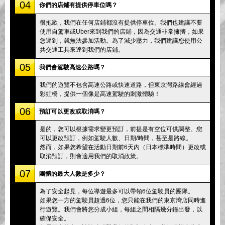
04
你們的店鋪有提供停車位嗎？
很抱歉，我們在任何店鋪都沒有提供停車位。我們也建議不要
使用自駕車或Uber來到我們的店鋪，因為交通非常擁擠，如果
您遲到，就無法參加活動。為了減少壓力，我們建議您使用公
共交通工具來達到我們的店鋪。
05
我們會駕駛高速公路嗎？
我們的遊覽不包含高速公路或快速道路，但東京灣路線會經過
彩虹橋，提供一個像是高速駕駛的刺激體驗！
06
預訂可以更改或取消嗎？
是的，您可以根據需求變更預訂，前提是有空位可供調整。您
可以更改預訂，例如駕駛人數、日期/時間，甚至是路線。
然而，如果您希望在活動日期前6天內（日本標準時間）更改或
取消預訂，則會適用我們的取消政策。
07
團體的最大人數是多少？
為了安全起見，每位導遊最多可以帶領6位駕駛員的團隊。
如果您一方的駕駛員超過6位，您只能在我們的東京灣店同時進
行遊覽。我們會將您分成小組，每組之間相隔幾分鐘出發，以
確保安全。