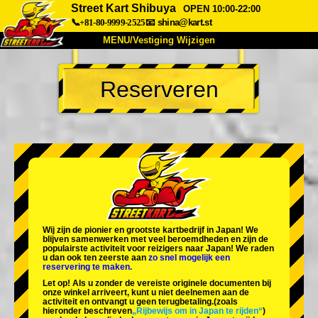
Street Kart Shibuya
OPEN 10:00-22:00
📞+81-80-9999-2525
📧
shina@kart.st
MENU/Vestiging Wijzigen
TOP
Reserveren
Over Ons
Specificaties
Prijs
Bereikbaarheid
Reviews
Veelgestelde Vragen
Bedrijf
Reserveren
Vestiging Wijzigen
Tokio Shinagawa
Tokio Akihabara#1
Tokio Akihabara#2
Tokio Shibuya
Wij zijn de
pionier
en
grootste kartbedrijf
in Japan! We
Tokio Shibuya Annex
Tokio Baai
blijven samenwerken met
veel beroemdheden
en zijn de
populairste activiteit
voor reizigers naar Japan! We raden
u dan ook ten zeerste aan
zo snel mogelijk een
Tokio Asakusa
Osaka
reservering te maken.
Let op! Als u zonder de vereiste originele documenten bij
Okinawa
onze winkel arriveert, kunt u niet deelnemen aan de
activiteit en ontvangt u geen terugbetaling.
(zoals
hieronder beschreven
„Rijbewijs om in Japan te rijden“
)