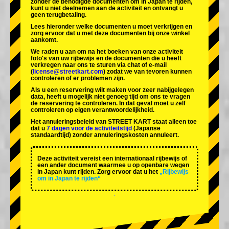
zonder de benodigde documenten om in Japan te rijden,
kunt u niet deelnemen aan de activiteit en ontvangt u
geen terugbetaling.
Lees hieronder welke documenten u moet verkrijgen en
zorg ervoor dat u met deze documenten bij onze winkel
aankomt.
We raden u aan om na het boeken van onze activiteit
foto's van uw rijbewijs en de documenten die u heeft
verkregen naar ons te sturen via chat of e-mail
(
license@streetkart.com
) zodat we van tevoren kunnen
controleren of er problemen zijn.
Als u een reservering wilt maken voor zeer nabijgelegen
data, heeft u mogelijk niet genoeg tijd om ons te vragen
de reservering te controleren. In dat geval moet u zelf
controleren op eigen verantwoordelijkheid.
Het annuleringsbeleid van STREET KART staat alleen toe
dat u
7 dagen voor de activiteitstijd
(Japanse
standaardtijd) zonder annuleringskosten annuleert.
Deze activiteit vereist een internationaal rijbewijs of
een ander document waarmee u op openbare wegen
in Japan kunt rijden. Zorg ervoor dat u het
„Rijbewijs
om in Japan te rijden“