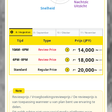
8 / Augustus
9 / September
10 / Oktober
11 / November
Tijd
Type
Prijs (JPY)
14,000 ~
10AM - 6PM
Review Price
JPY
/pax
¥
18,000 ~
6PM - 8PM
Review Price
JPY
/pax
¥
20,000~
Standard
Regular Price
JPY
/pax
¥
Reviewprijs / Vroegboekingsreviewprijs / De reviewprijs is
van toepassing wanneer u van plan bent uw ervaring te
delen.
Dit geldt echter niet voor social media-platforms waar