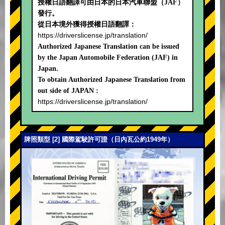
授權日語翻譯可由日本的日本汽車聯盟（JAF）
發行。
從日本境外獲得授權日語翻譯：
https://driverslicense.jp/translation/
Authorized Japanese Translation can be issued
by the Japan Automobile Federation (JAF) in
Japan.
To obtain Authorized Japanese Translation from
out side of JAPAN :
https://driverslicense.jp/translation/
牌照類型 [2] 國際駕駛許可證（日內瓦公約1949年）