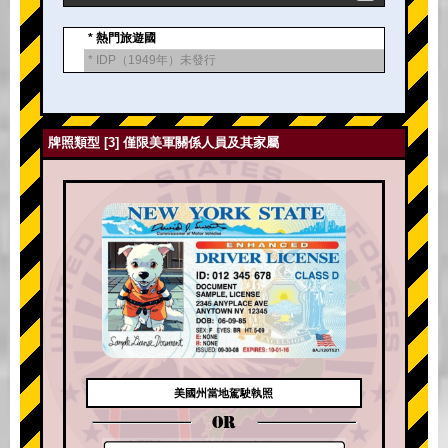
* 熱門旅遊國
* IDP（1949年）未發行
牌照類型 [3] 僅限美軍關係人員及其家屬
美國州當地駕駛執照
OR