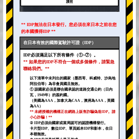
護照
** IDP無法在日本發行。您必須在來日本之前在您
的本國獲得IDP **
在日本有效的國際駕駛許可證（IDP）
IDP必須滿足以下所有條件（①~⑦）。
** 如果您的IDP不符合一個或多個條件，請緊急
聯絡我們。**
以下清單中未列出的國家（墨西哥、科威特、沙烏地
阿拉伯等）為非會員國且無效。
① 該國家必須是聯合國承認的道路交通公約（日內
瓦，1949年）的簽約國。
（美國為AAA，加拿大為CAA，澳洲為AAA，英國
為AA）
** 未經授權的機構正在網路上販售詐騙偽造IDP。請
小心詐騙！**
② IDP必須由國家或當局認可的認證機構發行。
卡片型IDP、數位IDP、單頁紙本IDP和影本，在日
本都無效。