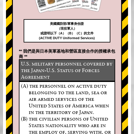
美國國防部/軍事身份證
（現役軍人）
或證明以下（A）（B）（C）的文件
(ACTIVE DUTY Uniformed Services)
** 我們是與日本美軍基地和營區直接合作的授權承包
商 **
U.S. military personnel covered by
the Japan-U.S. Status of Forces
Agreement
(A) the personnel on active duty
belonging to the land, sea or
air armed services of the
United States of America when
in the territory of Japan.
(B) the civilian persons of United
States nationality who are in
the employ of, serving with, or