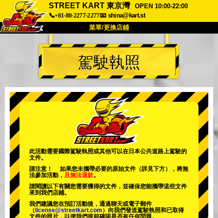
STREET KART 東京灣
OPEN 10:00-22:00
📞+81-80-2277-2277
📧
shina@kart.st
菜單/更換店鋪
首頁
駕駛執照
關於
規格
價格
交通方式
顧客聲音
常見問題
公司
預訂
更換店鋪
東京 品川 #1
東京 秋葉原 #1
東京 秋葉原 #2
東京 澀谷
此活動需要國際駕駛執照或其他可以在日本公共道路上駕駛的
文件。
東京 澀谷附店
東京灣
請注意！ 如果您未攜帶必要的原始文件（詳見下方），將無
法參加活動，
且無法退款
。
東京 淺草
大阪
請閱讀以下有關您需要獲得的文件，並確保您能攜帶這些文件
來到我們店鋪。
沖繩
我們建議您在預訂活動後，通過聊天或電子郵件
（
license@streetkart.com
）向我們發送駕駛執照和已取得
文件的照片，以便我們提前確認是否有任何問題。