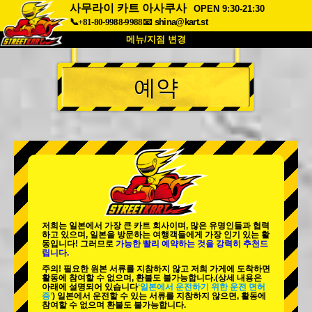
사무라이 카트 아사쿠사
OPEN 9:30-21:30
📞+81-80-9988-9988
📧
shina@kart.st
메뉴/지점 변경
최상단
예약
소개
사양
가격
접근성
고객 리뷰
자주 묻는 질문
회사 정보
예약
지점 변경
도쿄 시나가와 #1
도쿄 아키하바라#1
도쿄 아키하바라#2
도쿄 시부야
저희는 일본에서 가장 큰 카트 회사이며,
많은 유명인
들과 협력
도쿄 시부야 애넥스
도쿄 베이
하고 있으며, 일본을 방문하는 여행객들에게
가장 인기 있는 활
동
입니다! 그러므로
가능한 빨리 예약하는 것을 강력히 추천드
립니다.
도쿄 아사쿠사
오사카
주의! 필요한 원본 서류를 지참하지 않고 저희 가게에 도착하면
활동에 참여할 수 없으며, 환불도 불가능합니다.
(상세 내용은
오키나와
아래에 설명되어 있습니다
‘일본에서 운전하기 위한 운전 면허
증’
) 일본에서 운전할 수 있는 서류를 지참하지 않으면, 활동에
참여할 수 없으며 환불도 불가능합니다.