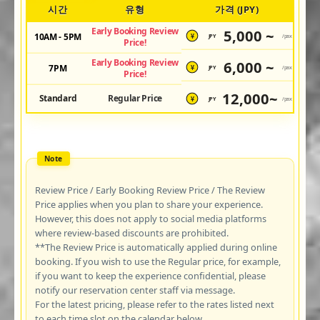
시간
유형
가격 (JPY)
Early Booking Review
5,000 ~
10AM - 5PM
JPY
/pax
¥
Price!
Early Booking Review
6,000 ~
7PM
JPY
/pax
¥
Price!
12,000~
Standard
Regular Price
JPY
/pax
¥
Review Price / Early Booking Review Price / The Review
Price applies when you plan to share your experience.
However, this does not apply to social media platforms
where review-based discounts are prohibited.
**The Review Price is automatically applied during online
booking. If you wish to use the Regular price, for example,
if you want to keep the experience confidential, please
notify our reservation center staff via message.
For the latest pricing, please refer to the rates listed next
to each time slot on the calendar below.