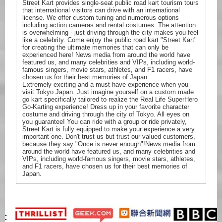
Street Kart provides single-seat public road kart tourism tours
that international visitors can drive with an international
license. We offer custom tuning and numerous options
including action cameras and rental costumes. The attention
is overwhelming - just driving through the city makes you feel
like a celebrity. Come enjoy the public road kart "Street Kart"
for creating the ultimate memories that can only be
experienced here! News media from around the world have
featured us, and many celebrities and VIPs, including world-
famous singers, movie stars, athletes, and F1 racers, have
chosen us for their best memories of Japan.
Extremely exciting and a must have experience when you
visit Tokyo Japan. Just imagine yourself on a custom made
go kart specifically tailored to realize the Real Life SuperHero
Go-Karting experience! Dress up in your favorite character
costume and driving through the city of Tokyo. All eyes on
you guarantee! You can ride with a group or ride privately,
Street Kart is fully equipped to make your experience a very
important one. Don't trust us but trust our valued customers,
because they say "Once is never enough"!News media from
around the world have featured us, and many celebrities and
VIPs, including world-famous singers, movie stars, athletes,
and F1 racers, have chosen us for their best memories of
Japan.