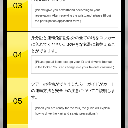
03
(We will give you a wristband according to your
reservation. After receiving the wristband, please fill out
the participation application form.)
身分証と運転免許証以外の全ての物をロッカー
に入れてください。お好きな衣装に着替えるこ
とができます。
04
(Please put all items except your ID and driver's license
in the locker. You can change into your favorite costume.)
ツアーの準備ができましたら、ガイドがカート
の運転方法と安全上の注意についてご説明しま
す。
05
(When you are ready for the tour, the guide will explain
how to drive the kart and safety precautions.)