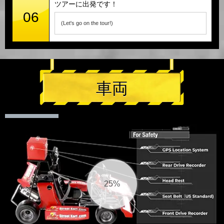
ツアーに出発です！
06
(Let's go on the tour!)
車両
26%