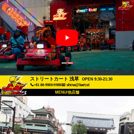
ストリートカート 浅草
OPEN 9:30-21:30
📞+81-80-9988-9988
📧
shina@kart.st
MENU/他店舗
トップ
概要
車両
価格
アクセス
評価
FAQ