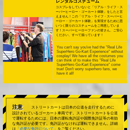
レンタルコスチューム
コスプレをしていないと「リアル・ライフ・ス
ーパーヒーロー・ゴーカート体験」をしたと言
えません！この「リアル・ライフ・スーパーヒ
ーロー・ゴーカート体験」を実現するために思
いつく限りのコスチュームをご用意していま
す！スーパーヒーローファンの皆さん、ご安心
ください、すべて揃っています！
You can't say you've had the "Real Life
SuperHero Go-Kart Experience" without
cosplay! We have all the costumes you
can think of to make this "Real Life
SuperHero Go-Kart Experience" come
true! Don't worry superhero fans, we
have it all!
注意
ストリートカートは日本の公道を走行するために
設計されているゴーカート車両です。ストリートカートを公道
で運転するためには、日本の運転免許証や国際免許証等の有効
な免許証が必要です。免許証がなければ運転できません。詳細
は
「必要な免許について」
をご覧ください。