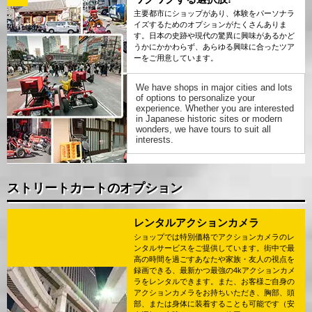
主要都市にショップがあり、体験をパーソナラ
イズするためのオプションがたくさんありま
す。日本の史跡や現代の驚異に興味があるかど
うかにかかわらず、あらゆる興味に合ったツア
ーをご用意しています。
We have shops in major cities and lots
of options to personalize your
experience. Whether you are interested
in Japanese historic sites or modern
wonders, we have tours to suit all
interests.
ストリートカートのオプション
レンタルアクションカメラ
ショップでは特別価格でアクションカメラのレ
ンタルサービスをご提供しています。街中で最
高の時間を過ごすあなたや家族・友人の視点を
録画できる、最新かつ最強の4kアクションカメ
ラをレンタルできます。また、お客様ご自身の
アクションカメラをお持ちいただき、胸部、頭
部、または身体に装着することも可能です（安