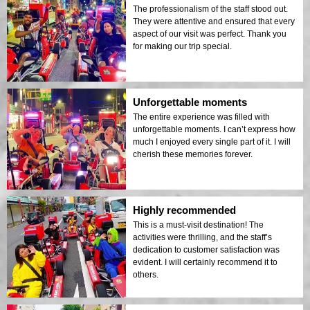
The professionalism of the staff stood out.
They were attentive and ensured that every
aspect of our visit was perfect. Thank you
for making our trip special.
Unforgettable moments
The entire experience was filled with
unforgettable moments. I can’t express how
much I enjoyed every single part of it. I will
cherish these memories forever.
Highly recommended
This is a must-visit destination! The
activities were thrilling, and the staff’s
dedication to customer satisfaction was
evident. I will certainly recommend it to
others.