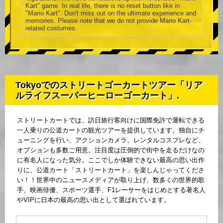
Kart" game. In real life, there is no reset button like in
"Mario Kart". Don't miss out on the ultimate experience and
memories. Please note that we do not provide Mario Kart-
related costumes.
Tokyoでのストリートゴーカートツアー「リア
ルライフスーパーヒーローゴーカート」.
ストリートカートでは、訪日旅行客向けに国際免許で運転できる
一人乗りの公道カートの観光ツアーを提供しています。独自にチ
ューニングを行い、アクションカメラ、レンタルコスプレなど、
オプションも多数ご用意。注目度は圧倒的で街中を走るだけなの
に有名人になった気分。ここでしか体験できない最高の思い出作
りに、公道カート「ストリートカート」を楽しんじゃってくださ
い！！世界中のニュースメディアが取り上げ、数多くの世界的歌
手、映画俳優、スポーツ選手、F1レーサーをはじめとする著名人
やVIPに日本の最高の思い出として選ばれています。