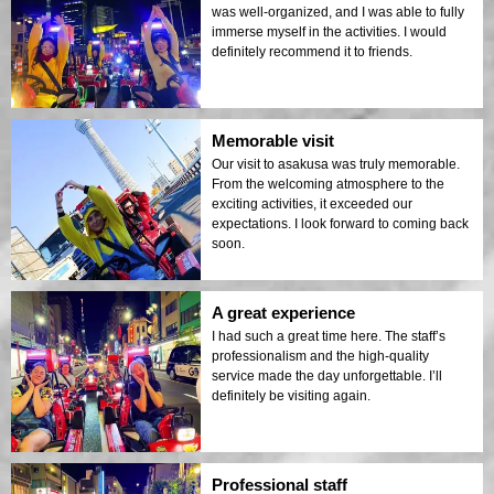
was well-organized, and I was able to fully
immerse myself in the activities. I would
definitely recommend it to friends.
Memorable visit
Our visit to asakusa was truly memorable.
From the welcoming atmosphere to the
exciting activities, it exceeded our
expectations. I look forward to coming back
soon.
A great experience
I had such a great time here. The staff’s
professionalism and the high-quality
service made the day unforgettable. I’ll
definitely be visiting again.
Professional staff