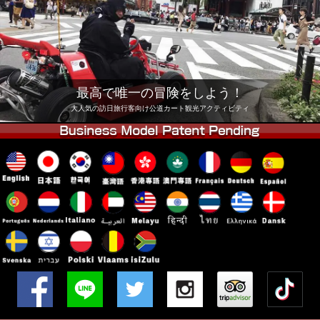
会社
予約
他店舗
東京 品川
東京 秋葉原 #1
東京 秋葉原 #2
東京 渋谷
最高で唯一の冒険をしよう！
東京 渋谷アネックス
東京ベイ
大人気の訪日旅行客向け公道カート観光アクティビティ
東京 浅草
大阪
沖縄