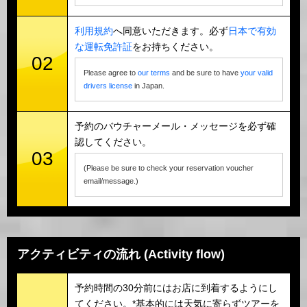
利用規約
へ同意いただきます。必ず
日本で有効
な運転免許証
をお持ちください。
02
Please agree to
our terms
and be sure to have
your valid
drivers license
in Japan.
予約のバウチャーメール・メッセージを必ず確
認してください。
03
(Please be sure to check your reservation voucher
email/message.)
アクティビティの流れ (Activity flow)
予約時間の30分前にはお店に到着するようにし
てください。*基本的には天気に寄らずツアーを