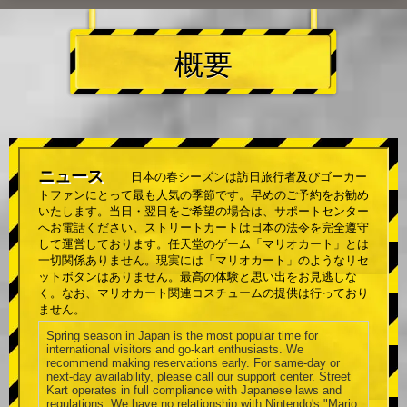
概要
ニュース
日本の春シーズンは訪日旅行者及びゴーカー
トファンにとって最も人気の季節です。早めのご予約をお勧め
いたします。当日・翌日をご希望の場合は、サポートセンター
へお電話ください。ストリートカートは日本の法令を完全遵守
して運営しております。任天堂のゲーム「マリオカート」とは
一切関係ありません。現実には「マリオカート」のようなリセ
ットボタンはありません。最高の体験と思い出をお見逃しな
く。なお、マリオカート関連コスチュームの提供は行っており
ません。
Spring season in Japan is the most popular time for
international visitors and go-kart enthusiasts. We
recommend making reservations early. For same-day or
next-day availability, please call our support center. Street
Kart operates in full compliance with Japanese laws and
regulations. We have no relationship with Nintendo's "Mario