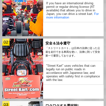
If you have an international driving
permit or regular driving license (AT
available) that allows you to drive in
Japan, you can drive a street kart.
For
more information
02
安全＆法令遵守
「ストリートカート」は日本の法律に従った公
道を走行できる車両を使い、法律に則って安全
第一で運営しております。
"Street Kart" uses vehicles that can
legally run on public roads in
accordance with Japanese law, and
operates with safety first in compliance
with the law.
03
ワクワクする選択肢!