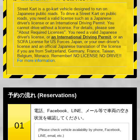
Street Kart is a go-kart vehicle designed to run on
Japanese public roads. To drive a Street Kart on public
roads, you need a valid license such as a Japanese
driver's license or an International Driving Permit. You
cannot drive without a license. For details, please see
"About Required Licenses". You need a valid Japanese
driver's license, or
an International Driving Permit
, or an
SOFA License for US Forces Japan, or your own driver's
license and an official Japanese translation of the license
if you are from Switzerland, Germany, France, Taiwan,
Belgium, Monaco. Remember! NO LICENSE NO DRIVE!!
For more information
.
予約の流れ (Reservations)
電話、Facebook、LINE、メール等で車両の空き
状況を確認してください。
01
(Please check vehicle availability by phone, Facebook,
LINE, email, etc.)