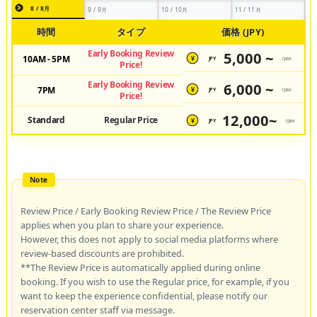
8 / 8月
9 / 9月
10 / 10月
11 / 11月
時間
タイプ
価格 (JPY)
Early Booking Review
5,000 ~
10AM - 5PM
JPY
/pax
¥
Price!
Early Booking Review
6,000 ~
7PM
JPY
/pax
¥
Price!
12,000~
Standard
Regular Price
JPY
/pax
¥
Review Price / Early Booking Review Price / The Review Price
applies when you plan to share your experience.
However, this does not apply to social media platforms where
review-based discounts are prohibited.
**The Review Price is automatically applied during online
booking. If you wish to use the Regular price, for example, if you
want to keep the experience confidential, please notify our
reservation center staff via message.