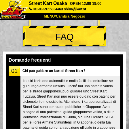
Street Kart Osaka
OPEN 12:00-19:00
📞+81-90-9977-6644
📧
shina@kart.st
MENU/Cambia Negozio
INIZIO
FAQ
Chi Siamo
Specifiche
Prezzo
Accesso
Recensioni
FAQ
Azienda
Prenotazioni
Domande frequenti
Cambia Negozio
01
Chi può guidare un kart di Street Kart?
Tokyo Shinagawa
Tokyo Akihabara#1
I nostri kart sono automatici e molto facili da controllare se
guidi regolarmente un'auto. Finché hai una patente valida
Tokyo Akihabara#2
Tokyo Shibuya
per le strade giapponesi, puoi guidare uno Street Kart.
Tokyo Shibuya Annex
Tokyo Bay
Tuttavia, Street Kart non può essere guidato con patenti per
ciclomotori o motociclette. Attenzione: i kart personalizzati di
Tokyo Asakusa
Osaka
Street Kart sono per strade pubbliche in Giappone. Avrai
bisogno di una patente di guida giapponese valida, o di un
Okinawa
Permesso Internazionale di Guida, o di una Licenza SOFA
per le Forze Armate Statunitensi in Giappone, o della tua
patente di guida con una traduzione ufficiale in giapponese