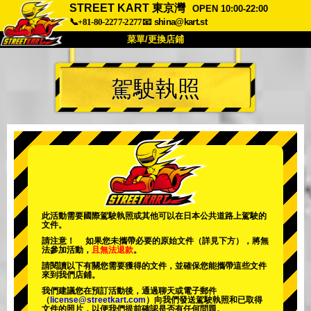
STREET KART 東京灣
OPEN 10:00-22:00
📞+81-80-2277-2277
📧
shina@kart.st
菜單/更換店鋪
首頁
駕駛執照
關於
規格
價格
交通方式
顧客聲音
常見問題
公司
預訂
更換店鋪
東京 品川 #1
東京 秋葉原 #1
東京 秋葉原 #2
東京 澀谷
此活動需要國際駕駛執照或其他可以在日本公共道路上駕駛的
文件。
東京 澀谷附店
東京灣
請注意！ 如果您未攜帶必要的原始文件（詳見下方），將無
法參加活動，
且無法退款
。
東京 淺草
大阪
請閱讀以下有關您需要獲得的文件，並確保您能攜帶這些文件
來到我們店鋪。
沖繩
我們建議您在預訂活動後，通過聊天或電子郵件
（
license@streetkart.com
）向我們發送駕駛執照和已取得
文件的照片，以便我們提前確認是否有任何問題。