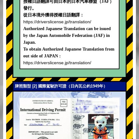
授權日語翻譯可由日本的日本汽車聯盟（JAF）
發行。
從日本境外獲得授權日語翻譯：
https://driverslicense.jp/translation/
Authorized Japanese Translation can be issued
by the Japan Automobile Federation (JAF) in
Japan.
To obtain Authorized Japanese Translation from
out side of JAPAN :
https://driverslicense.jp/translation/
牌照類型 [2] 國際駕駛許可證（日內瓦公約1949年）