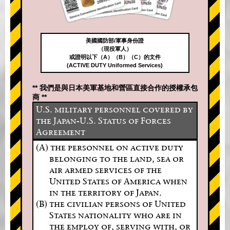
美國國防部/軍事身份證
（現役軍人）
或證明以下（A）（B）（C）的文件
(ACTIVE DUTY Uniformed Services)
** 我們是與日本美軍基地和營區直接合作的授權承包
商 **
U.S. military personnel covered by
the Japan-U.S. Status of Forces
Agreement
(A) the personnel on active duty
belonging to the land, sea or
air armed services of the
United States of America when
in the territory of Japan.
(B) the civilian persons of United
States nationality who are in
the employ of, serving with, or