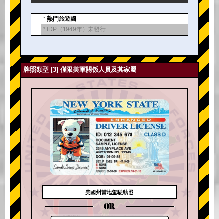
* 熱門旅遊國
* IDP（1949年）未發行
牌照類型 [3] 僅限美軍關係人員及其家屬
美國州當地駕駛執照
OR