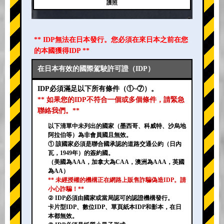
護照
** IDP無法在日本發行。您必須在來日本之前在您
的本國獲得IDP **
在日本有效的國際駕駛許可證（IDP）
IDP必須滿足以下所有條件（①~⑦）。
** 如果您的IDP不符合一個或多個條件，請緊急
聯絡我們。**
以下清單中未列出的國家（墨西哥、科威特、沙烏地
阿拉伯等）為非會員國且無效。
① 該國家必須是聯合國承認的道路交通公約（日內
瓦，1949年）的簽約國。
（美國為AAA，加拿大為CAA，澳洲為AAA，英國
為AA）
** 未經授權的機構正在網路上販售詐騙偽造IDP。請
小心詐騙！**
② IDP必須由國家或當局認可的認證機構發行。
卡片型IDP、數位IDP、單頁紙本IDP和影本，在日
本都無效。