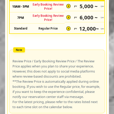
Early Booking Review
5,000 ~
10AM - 5PM
JPY
/pax
¥
Price!
Early Booking Review
6,000 ~
7PM
JPY
/pax
¥
Price!
12,000~
Standard
Regular Price
JPY
/pax
¥
Review Price / Early Booking Review Price / The Review
Price applies when you plan to share your experience.
However, this does not apply to social media platforms
where review-based discounts are prohibited.
**The Review Price is automatically applied during online
booking. If you wish to use the Regular price, for example,
if you want to keep the experience confidential, please
notify our reservation center staff via message.
For the latest pricing, please refer to the rates listed next
to each time slot on the calendar below.