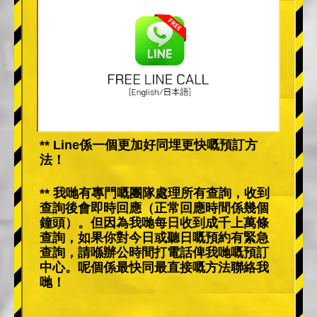
** Line係一個更加好同埋更快嘅預訂方
法！
** 我哋有專門嘅團隊處理所有查詢，收到
查詢後會即時回應（正常回應時間係幾個
鐘頭）。但因為我哋每日收到成千上萬條
查詢，如果你對今日或聽日嘅預約有緊急
查詢，請喺辦公時間打電話俾我哋嘅預訂
中心。呢個係最快同最直接嘅方法聯絡我
哋！