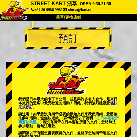
STREET KART 淺草
OPEN 9:30-21:30
📞+81-80-9988-9988
📧
shina@kart.st
菜單/更換店鋪
首頁
預訂
關於
規格
價格
交通方式
顧客聲音
常見問題
公司
預訂
更換店鋪
東京 品川 #1
東京 秋葉原 #1
東京 秋葉原 #2
東京 澀谷
我們是日本最大的卡丁車公司，並且與
許多名人
合作，是來日
東京 澀谷附店
東京灣
本旅行的遊客中
最受歡迎的活動
！因此，我們強烈建議您
儘快
完成預訂。
東京 淺草
大阪
請注意！如果您沒有攜帶必要的原始文件來我們店鋪，您將無
法參加活動，也無法退款。
(詳情請見以下說明
「在日本駕駛所
需駕駛執照」
) 若沒有攜帶在日本駕駛所需的文件，您將無法
沖繩
參加活動，也無法退款。
請閱讀以下有關您需要獲得的文件，並確保您能攜帶這些文件