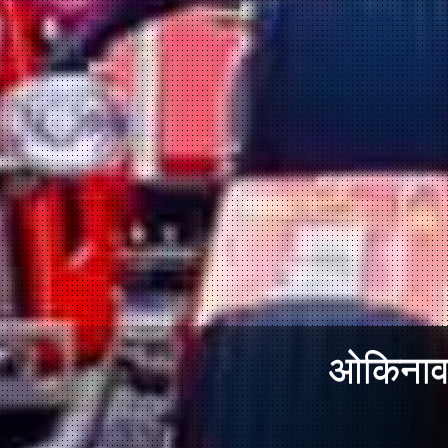
ओकिनावा 