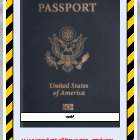
+
पासपोर्ट