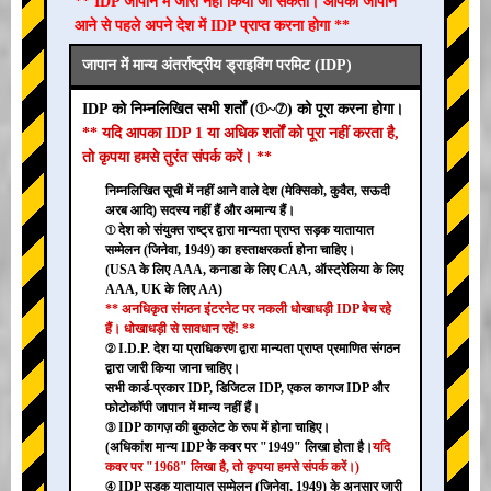
** IDP जापान में जारी नहीं किया जा सकता। आपको जापान
आने से पहले अपने देश में IDP प्राप्त करना होगा **
जापान में मान्य अंतर्राष्ट्रीय ड्राइविंग परमिट (IDP)
IDP को निम्नलिखित सभी शर्तों (①~⑦) को पूरा करना होगा।
** यदि आपका IDP 1 या अधिक शर्तों को पूरा नहीं करता है,
तो कृपया हमसे तुरंत संपर्क करें। **
निम्नलिखित सूची में नहीं आने वाले देश (मेक्सिको, कुवैत, सऊदी
अरब आदि) सदस्य नहीं हैं और अमान्य हैं।
① देश को संयुक्त राष्ट्र द्वारा मान्यता प्राप्त सड़क यातायात
सम्मेलन (जिनेवा, 1949) का हस्ताक्षरकर्ता होना चाहिए।
(USA के लिए AAA, कनाडा के लिए CAA, ऑस्ट्रेलिया के लिए
AAA, UK के लिए AA)
** अनधिकृत संगठन इंटरनेट पर नकली धोखाधड़ी IDP बेच रहे
हैं। धोखाधड़ी से सावधान रहें! **
② I.D.P. देश या प्राधिकरण द्वारा मान्यता प्राप्त प्रमाणित संगठन
द्वारा जारी किया जाना चाहिए।
सभी कार्ड-प्रकार IDP, डिजिटल IDP, एकल कागज IDP और
फोटोकॉपी जापान में मान्य नहीं हैं।
③ IDP कागज़ की बुकलेट के रूप में होना चाहिए।
(अधिकांश मान्य IDP के कवर पर "1949" लिखा होता है।
यदि
कवर पर "1968" लिखा है, तो कृपया हमसे संपर्क करें।)
④ IDP सड़क यातायात सम्मेलन (जिनेवा, 1949) के अनुसार जारी