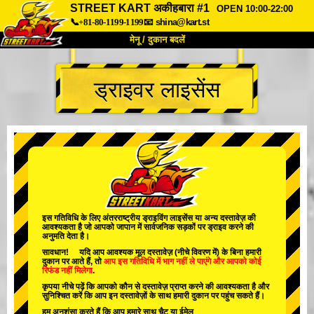
STREET KART अकीहबारा #1
OPEN 10:00-22:00
📞+81-80-1199-1199
📧
shina@kart.st
मेनू / दुकान बदलें
TOP
ड्राइवर लाइसेंस
हमारे बारे में
विशेषताएँ
कीमत
पहुंच
वॉयस
FAQ
कंपनी
बुकिंग
शाखा बदलें
टोक्यो शिनागावा #1
टोक्यो अकीहबारा#1
टोक्यो अकीहबारा#2
टोक्यो शिबुया
इस गतिविधि के लिए अंतरराष्ट्रीय ड्राइविंग लाइसेंस या अन्य दस्तावेज़ की
आवश्यकता है जो आपको जापान में सार्वजनिक सड़कों पर ड्राइव करने की
टोक्यो शिबुया एनेक्स
टोक्यो बे
अनुमति देता है।
सावधान! यदि आप आवश्यक मूल दस्तावेज़ (नीचे विवरण में) के बिना हमारी
टोक्यो असाकुसा
ओसाका
दुकान पर आते हैं, तो
आप इस गतिविधि में भाग नहीं ले पाएंगे
और
आपको कोई
रिफंड नहीं मिलेगा
.
ओकिनावा
कृपया नीचे पढ़ें कि आपको कौन से दस्तावेज़ प्राप्त करने की आवश्यकता है और
सुनिश्चित करें कि आप इन दस्तावेज़ों के साथ हमारी दुकान पर पहुंच सकते हैं।
हम अनुशंसा करते हैं कि आप हमारे साथ चैट या ईमेल