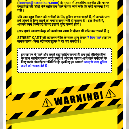
(
license@streetkart.com
) के माध्यम से ड्राइविंग लाइसेंस और प्राप्त
दस्तावेज़ों की फोटो भेजें ताकि हम पहले से यह जांच सकें कि कोई समस्या है या
नहीं।
यदि आप बहुत निकट की तारीखों के लिए बुकिंग करना चाहते हैं, तो आपके पास
हमें जांचने के लिए कहने का पर्याप्त समय नहीं हो सकता है। इस स्थिति में,
आपको स्वयं जिम्मेदारी लेकर इसकी पुष्टि करनी होगी।
(आप हमारे आरक्षण केंद्र को कार्यालय समय के दौरान भी कॉल कर सकते हैं।)
STREET KART की रद्दीकरण नीति के तहत आप केवल
7 दिन पहले
(जापान
मानक समय) बिना रद्दीकरण शुल्क के रद्द कर सकते हैं।
हम जापान में
पहले
और
सबसे बड़ी कर्टिंग कंपनी
हैं! हम
कई सेलिब्रिटीज
के साथ सहयोग करना जारी रखते हैं और हम जापान आने वाले पर्यटकों के
लिए
सबसे लोकप्रिय गतिविधि
हैं! इसलिए हम आपको
जल्द से जल्द बुकिंग
करने की सलाह देते हैं।