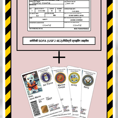
अमेरिकी SOFA (USFJ 4EJ)/मिलिट्री ड्राइविंग लाइसेंस
+