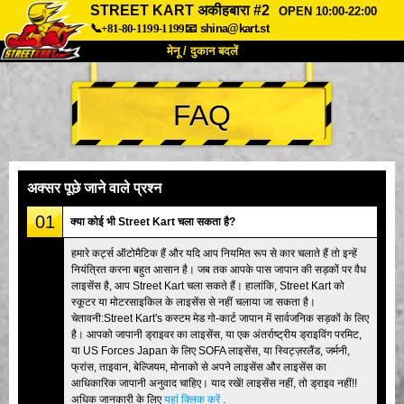
STREET KART अकीहबारा #2
OPEN 10:00-22:00
📞+81-80-1199-1199
📧
shina@kart.st
मेनू / दुकान बदलें
TOP
FAQ
हमारे बारे में
विशेषताएँ
कीमत
पहुंच
वॉयस
FAQ
कंपनी
बुकिंग
अक्सर पूछे जाने वाले प्रश्न
शाखा बदलें
01
क्या कोई भी Street Kart चला सकता है?
टोक्यो शिनागावा #1
टोक्यो अकीहबारा#1
हमारे कर्ट्स ऑटोमैटिक हैं और यदि आप नियमित रूप से कार चलाते हैं तो इन्हें
नियंत्रित करना बहुत आसान है। जब तक आपके पास जापान की सड़कों पर वैध
टोक्यो अकीहबारा#2
टोक्यो शिबुया
लाइसेंस है, आप Street Kart चला सकते हैं। हालांकि, Street Kart को
टोक्यो शिबुया एनेक्स
टोक्यो बे
स्कूटर या मोटरसाइकिल के लाइसेंस से नहीं चलाया जा सकता है।
चेतावनी:Street Kart's कस्टम मेड गो-कार्ट जापान में सार्वजनिक सड़कों के लिए
टोक्यो असाकुसा
ओसाका
है। आपको जापानी ड्राइवर का लाइसेंस, या एक अंतर्राष्ट्रीय ड्राइविंग परमिट,
या US Forces Japan के लिए SOFA लाइसेंस, या स्विट्ज़रलैंड, जर्मनी,
ओकिनावा
फ्रांस, ताइवान, बेल्जियम, मोनाको से अपने लाइसेंस और लाइसेंस का
आधिकारिक जापानी अनुवाद चाहिए। याद रखें! लाइसेंस नहीं, तो ड्राइव नहीं!!
अधिक जानकारी के लिए
यहां क्लिक करें
.