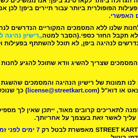
 הגדולה ביותר לקארטינג
ביפן! אנו ממשיכים לש
עילות הפופולרית ביותר
עבור תיירים ביפן! לכן אנ
 האפשרי.
חנות שלנו ללא המסמכים המקוריים הנדרשים לנהיג
א תקבל החזר כספי.
(הסבר למטה
„רישיון נהיגה ל
רשים לנהיגה ביפן, לא תוכל להשתתף בפעילות ו
מסמכים שצריך להשיג וודא שתוכל להגיע לחנות 
 לנו תמונות של רישיון הנהיגה והמסמכים שהשגת
אט או דוא"ל (
license@streetkart.com
) כך שנוכ
נה לתאריכים קרובים מאוד, ייתכן שאין לך מספיק
 עליך לאשר זאת בעצמך על אחריותך.
7 ימים לפני זמן הפעילות שלך
מי ביטול.