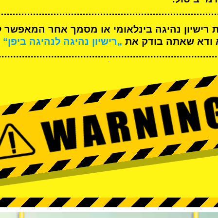
ת רישיון נהיגה בינלאומי או מסמך אחר המאפשר ל
א ודא שאתה בודק את
„רישיון נהיגה לנהיגה ביפן“