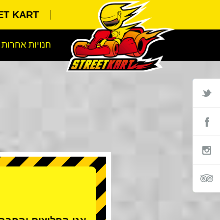
STREET KART א
חנויות אחרות