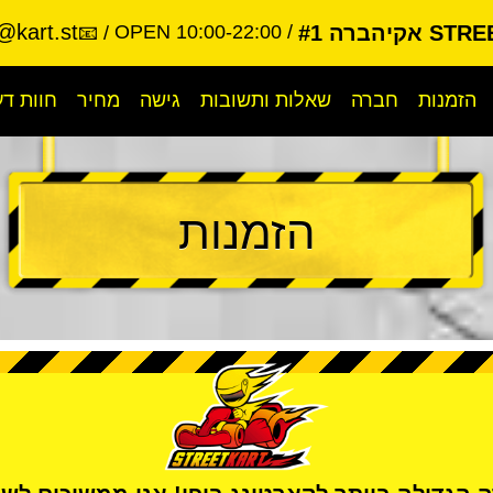
@kart.st
קיהברה #1
OPEN 10:00-22:00
📧
הזמנות
חברה
שאלות ותשובות
גישה
מחיר
חוות ד
הזמנות