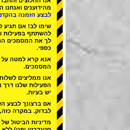
אנו
החלוצים
ו
החברה
מהידוענים
ואנחנו
הפ
לבצע הזמנה בהקדם
שימו לב! אם תגיע ל
להשתתף בפעילות ול
לך את המסמכים הנד
כספי.
אנא קרא למטה על ה
המסמכים.
אנו ממליצים לשלוח
הפעילות שלנו דרך צ
יש בעיות.
אם ברצונך לבצע הזמ
לבדוק. במקרה כזה,
מדיניות הביטול של STREET KART מאפשרת לבטל רק
סטנדרטי יפני) ללא ד