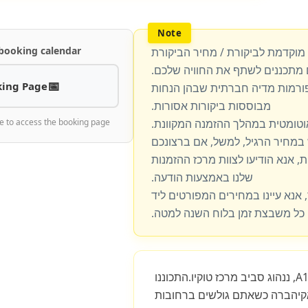
 booking calendar
 מוקדמת לביקורת / מחיר הביקורת
מתכננים לשתף את החוויה שלכם.
ing Page
פורמות מדיה חברתית שבהן הנחות
מבוססות ביקורות אסורות.
וטומטית במהלך ההזמנה המקוונת.
e to access the booking page
מחיר הרגיל, למשל, אם ברצונכם
, אנא הודיעו לצוות מרכז ההזמנות
שלנו באמצעות הודעה.
 אנא עיינו במחירים המפורטים ליד
כל משבצת זמן בלוח השנה למטה.
כחצי שעה. במסלול A1-S, ננהוג סביב מרכז טוקיו.התכוננו
אקיהברה כשאתם גולשים ברחובות