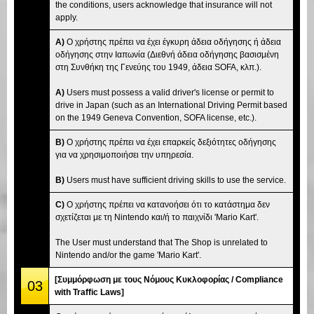
the conditions, users acknowledge that insurance will not
apply.
A)
Ο χρήστης πρέπει να έχει έγκυρη άδεια οδήγησης ή άδεια
οδήγησης στην Ιαπωνία (Διεθνή άδεια οδήγησης βασισμένη
στη Συνθήκη της Γενεύης του 1949, άδεια SOFA, κλπ.).
A)
Users must possess a valid driver's license or permit to
drive in Japan (such as an International Driving Permit based
on the 1949 Geneva Convention, SOFA license, etc.).
B)
Ο χρήστης πρέπει να έχει επαρκείς δεξιότητες οδήγησης
για να χρησιμοποιήσει την υπηρεσία.
B)
Users must have sufficient driving skills to use the service.
C)
Ο χρήστης πρέπει να κατανοήσει ότι το κατάστημα δεν
σχετίζεται με τη Nintendo και/ή το παιχνίδι 'Mario Kart'.
The User must understand that The Shop is unrelated to
Nintendo and/or the game 'Mario Kart'.
[Συμμόρφωση με τους Νόμους Κυκλοφορίας / Compliance
03
with Traffic Laws]