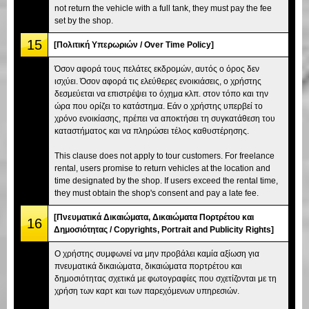
not return the vehicle with a full tank, they must pay the fee
set by the shop.
15
[Πολιτική Υπερωριών / Over Time Policy]
Όσον αφορά τους πελάτες εκδρομών, αυτός ο όρος δεν
ισχύει. Όσον αφορά τις ελεύθερες ενοικιάσεις, ο χρήστης
δεσμεύεται να επιστρέψει το όχημα κλπ. στον τόπο και την
ώρα που ορίζει το κατάστημα. Εάν ο χρήστης υπερβεί το
χρόνο ενοικίασης, πρέπει να αποκτήσει τη συγκατάθεση του
καταστήματος και να πληρώσει τέλος καθυστέρησης.
This clause does not apply to tour customers. For freelance
rental, users promise to return vehicles at the location and
time designated by the shop. If users exceed the rental time,
they must obtain the shop's consent and pay a late fee.
[Πνευματικά Δικαιώματα, Δικαιώματα Πορτρέτου και
16
Δημοσιότητας / Copyrights, Portrait and Publicity Rights]
Ο χρήστης συμφωνεί να μην προβάλει καμία αξίωση για
πνευματικά δικαιώματα, δικαιώματα πορτρέτου και
δημοσιότητας σχετικά με φωτογραφίες που σχετίζονται με τη
χρήση των καρτ και των παρεχόμενων υπηρεσιών.