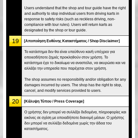
Users understand that the shop and tour guide have the right
and authority to stop individual users from driving karts in
response to safety risks (such as reckless driving, non-
compliance with tour rules). Users will return karts as
designated by the shop or tour guide.
19
[Αποποίηση Ευθύνης Καταστήματος / Shop Disclaimer]
Το κατάστημα δεν θα είναι υπεύθυνο και/ή υπόχρεο για
οποιεσδήποτε ζημιές προκληθούν στον χρήστη. Το
κατάστημα έχει το δικαίωμα να αναστείλει, να ακυρώσει και να
αλλάξει την υπηρεσία που παρέχεται στον χρήστη.
The shop assumes no responsibility and/or obligation for any
damages incurred by users. The shop has the right to stop,
cancel, and modify services provided to users.
20
[Κάλυψη Τύπου / Press Coverage]
Ο χρήστης δεν μπορεί να συλλέξει δεδομένα, πληροφορίες και
εικόνες σε σχέση με οποιαδήποτε διανομή μέσων. Ο χρήστης
δεν μπορεί να συλλέξει δεδομένα χωρίς την άδεια του
καταστήματος.