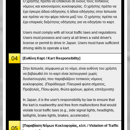
Ο χρήστης πρέπει να υπακούει σε όλους τους τοπικούς
νόμους και κανονισμούς κυκλοφορίας. Ο χρήστης πρέπει να
έχει έγκυρη άδεια οδήγησης ή άδεια οδήγησης στην Ιαπωνία
και πρέπει να την φέρει πάντα μαζί του. Ο χρήστης πρέπει να
έχει επαρκείς δεξιότητες οδήγησης για να οδηγήσει το καρτ.
Users must comply with all local traffic laws and regulations.
Users must possess and carry at all times a valid driver's
license or permit to drive in Japan. Users must have sufficient
driving skills to operate a kart.
04
[Ευθύνη Καρτ / Kart Responsibility]
Στην Ιαπωνία, σύμφωνα με το νόμο, είναι ευθύνη του χρήστη
να βεβαιωθεί ότι το καρτ είναι λειτουργικό χωρίς
δυσλειτουργίες που παραβιάζουν τοπικούς νόμους
κυκλοφορίας. (Παράδειγμα: Πλευρικά φώτα σήματος,
Προβολείς, Πίσω φώτα, Φώτα φρένων, φρένα, επιτάχυνση)
In Japan, it is the user's responsibility by law to ensure that
the kart is roadworthy and free from malfunctions that would
violate local traffic laws (e.g., side signal lights, headlights,
taillights, brake lights, brakes, accelerator).
[Παραβίαση Νόμων Κυκλοφορίας, κλπ. / Violation of Traffic
05