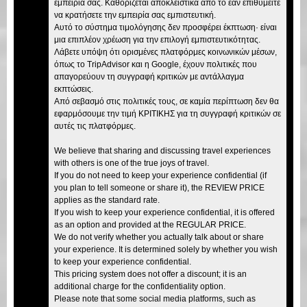
εμπειρία σας. Καθορίζεται αποκλειστικά από το εάν επιθυμείτε
να κρατήσετε την εμπειρία σας εμπιστευτική.
Αυτό το σύστημα τιμολόγησης δεν προσφέρει έκπτωση· είναι
μια επιπλέον χρέωση για την επιλογή εμπιστευτικότητας.
Λάβετε υπόψη ότι ορισμένες πλατφόρμες κοινωνικών μέσων,
όπως το TripAdvisor και η Google, έχουν πολιτικές που
απαγορεύουν τη συγγραφή κριτικών με αντάλλαγμα
εκπτώσεις.
Από σεβασμό στις πολιτικές τους, σε καμία περίπτωση δεν θα
εφαρμόσουμε την τιμή ΚΡΙΤΙΚΗΣ για τη συγγραφή κριτικών σε
αυτές τις πλατφόρμες.
We believe that sharing and discussing travel experiences
with others is one of the true joys of travel.
If you do not need to keep your experience confidential (if
you plan to tell someone or share it), the REVIEW PRICE
applies as the standard rate.
If you wish to keep your experience confidential, it is offered
as an option and provided at the REGULAR PRICE.
We do not verify whether you actually talk about or share
your experience. It is determined solely by whether you wish
to keep your experience confidential.
This pricing system does not offer a discount; it is an
additional charge for the confidentiality option.
Please note that some social media platforms, such as