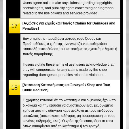
Users agree not to make any claims regarding copyrights,
portrait rights, and publicity rights concerning photographs
related to the use of karts and services provided.
[Αξιώσεις για Ζημιές και Ποινές / Claims for Damages and
17
Penalties]
Εάν ο χρήστης παραβιάσει αυτούς τους Όρους και
Προϋποθέσεις, ο χρήστης αναγνωρίζει να αποζημιώσει
οποιεσδήποτε αξιώσεις του καταστήματος σχετικά με ζημιές ή
ποινές παραβίασης.
If users violate these terms of use, users acknowledge that
they will compensate for any claims made by the shop
regarding damages or penalties related to violations.
[Απόφαση Καταστήματος και Ξεναγού / Shop and Tour
18
Guide Decision]
Ο χρήστης κατανοεί ότι το κατάστημα και ο ξεναγός έχουν το
δικαίωμα και την εξουσία να αναστείλουν έναν μεμονωμένο
χρήστη από την οδήγηση καρτ ανάλογα με τους κινδύνους
ασφάλειας (απερίσκεπτη οδήγηση, μη συμμόρφωση με τους
κανόνες εκδρομής, κλπ.). Ο χρήστης θα επιστρέψει το καρτ
όπως καθορίζεται από το κατάστημα ή τον ξεναγό.