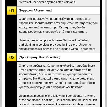
"Terms of Use" over any translated versions.
01
[Συμφωνία / Agreement]
Ο χρήστης συμφωνεί να συμμορφώνεται με αυτούς τους
"Όρους και Προϋποθέσεις" όταν συμμετέχει σε υπηρεσίες που
παρέχονται από το κατάστημα. Οι υπηρεσίες δεν θα
παρασχεθούν χωρίς συμφωνία υπό καμία περίσταση.
Users agree to comply with these "Terms of Use" when
participating in services provided by the store. Under no
circumstances will services be provided without agreement.
02
[Όροι Χρήστη / User Condition]
Ο χρήστης πρέπει να πληροί τις ακόλουθες 4 προϋποθέσεις.
Εάν ο χρήστης αποτύχει να πληροί οποιαδήποτε από τις
προϋποθέσεις, δεν θα επιτρέπεται να χρησιμοποιήσει την
υπηρεσία. Εάν διαπιστωθεί ότι ο χρήστης χρησιμοποιεί την
υπηρεσία παρόλο που δεν πληροί τις προϋποθέσεις, τότε ο
χρήστης αναγνωρίζει ότι η ασφάλιση δεν θα ισχύει.
Users must meet all of the following 4 conditions. If any one
of the conditions is not met, users cannot use the service. If it
is found that users are using the service despite not meeting