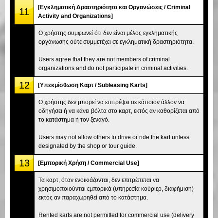
[Εγκληματική Δραστηριότητα και Οργανώσεις / Criminal
11
Activity and Organizations]
Ο χρήστης συμφωνεί ότι δεν είναι μέλος εγκληματικής
οργάνωσης ούτε συμμετέχει σε εγκληματική δραστηριότητα.
Users agree that they are not members of criminal
organizations and do not participate in criminal activities.
12
[Υπεκμίσθωση Καρτ / Subleasing Karts]
Ο χρήστης δεν μπορεί να επιτρέψει σε κάποιον άλλον να
οδηγήσει ή να κάνει βόλτα στο καρτ, εκτός αν καθορίζεται από
το κατάστημα ή τον ξεναγό.
Users may not allow others to drive or ride the kart unless
designated by the shop or tour guide.
13
[Εμπορική Χρήση / Commercial Use]
Τα καρτ, όταν ενοικιάζονται, δεν επιτρέπεται να
χρησιμοποιούνται εμπορικά (υπηρεσία κούριερ, διαφήμιση)
εκτός αν παραχωρηθεί από το κατάστημα.
Rented karts are not permitted for commercial use (delivery