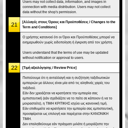
Users may not collect data, information, and images in
connection with media distribution. Users may not collect
data without the shop's permission.
[Αλλαγές στους Όρους και Προϋποθέσεις / Changes to the
21
Term and Conditions]
Ο χρήστης κατανοεί ότι οι Όροι και Προϋποθέσεις μπορεί να
ενημερωθούν χωρίς ειδοποίηση ή έγκριση από τον χρήστη.
Users understand that the terms of use may be updated
without notification or approval to users.
22
[Τιμή αξιολόγησης / Review Price]
Πιστεύουμε ότι η ανταλλαγή και η συζήτηση ταξιδιωτικών
εμπειριών με άλλους είναι μία από τις αληθινές χαρές του
ταξιδιού.
Εάν δεν χρειάζεται να κρατήσετε την εμπειρία σας
εμπιστευτική (εάν σχεδιάζετε να το πείτε σε κάποιον ή να το
μοιραστείτε), η ΤΙΜΗ ΚΡΙΤΙΚΗΣ ισχύει ως κανονική τιμή.
Εάν επιθυμείτε να κρατήσετε την εμπειρία σας εμπιστευτική,
προσφέρεται ως επιλογή και παρέχεται στην ΚΑΝΟΝΙΚΗ
ΤΙΜΗ.
Δεν επαληθεύουμε εάν πράγματι μιλάτε ή μοιράζεστε την