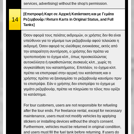
services, advertising) without the shop's permission.
[Επιστροφή Καρτ σε Αρχική Κατάσταση και με Γεμάτα
14
Ρεζερβουάρ / Return Karts in Original Status, and Full
Tanks]
Όσον αφορά τους πελάτες εκδρομών, οι χρήστες δεν θα είναι
υπεύθυνοι για το γέμισμα των ρεζερβουάρ αφού τελειώσει η
εκδρομή. Όσον αφορά τις ελεύθερες ενοικιάσεις, εκτός από
την απαραίτητη συντήρηση, ο χρήστης δεν πρέπει να
τροποποιήσει το όχημα κλπ., όπως προσκολλώντας
αυτοκόλλητα ή εγκαθιστώντας συσκευές κλπ., χωρίς τη
συγκατάθεση του καταστήματος. Επιπλέον, το όχημα κλπ.
πρέπει να επιστραφεί στην αρχική του κατάσταση και ο
χρήστης πρέπει να ξαναγεμίσει το ρεζερβουάρ καυσίμου πριν
το επιστρέψει. Εάν ο χρήστης δεν επιστρέψει το όχημα με
γεμάτο ρεζερβουάρ, πρέπει να πληρώσει το τέλος που ορίζει
το κατάστημα.
For tour customers, users are not responsible for refueling
after the tour ends. For freelance rental, except for necessary
maintenance, users must not modify vehicles by applying
stickers or installing devices without the shop's consent.
Furthermore, vehicles must be returned in original condition,
and users must fill the fuel tank before returning. If users do