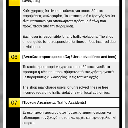
Laws, etc.]
Κάθε χρήστης θα είναι υπεύθυνος για οποιεσδήποτε
παραβιάσεις κυκλοφορίας. Το κατάστημα ή ο ξεναγός δεν θα
είναι υπεύθυνοι για οποιοδήποτε πρόστιμο ή τέλη που
προκύπτουν από την παραβίαση.
Each user is responsible for any traffic violations. The shop
or tour guide is not responsible for fines or fees incurred due
to violations.
06
[Ανεπίλυτα πρόστιμα και τέλη / Unresolved fines and fees]
Το κατάστημα μπορεί να χρεώσει οποιαδήποτε ανεπίλυτα
πρόστιμα ή τέλη που προκλήθηκαν από τον χρήστη σχετικά
με παραβιάσεις κυκλοφορίας με τις τοπικές αρχές.
The shop may charge users for unresolved fines or fees
incurred regarding traffic violations with local authorities.
07
[Τροχαία Ατυχήματα / Traffic Accidents]
Σε περίπτωση τροχαίου ατυχήματος, ο χρήστης πρέπει να
ειδοποιήσει τον ξεναγό, τις τοπικές αρχές και την ασφαλιστική
εταιρεία.