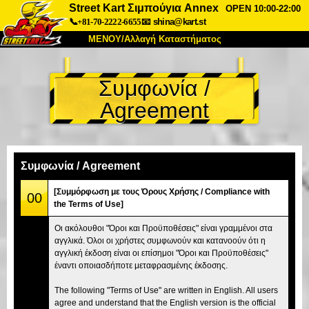
Street Kart Σιμπούγια Annex
OPEN 10:00-22:00
📞+81-70-2222-6655
📧
shina@kart.st
ΜΕΝΟΥ/Αλλαγή Καταστήματος
ΚΥΡΙΩΣ
Συμφωνία /
Σχετικά
Προδιαγραφές
Τιμές
Agreement
Πρόσβαση
Αναφορές
Συχνές Ερωτήσεις
Εταιρεία
Κράτηση
Αλλαγή Καταστήματος
Συμφωνία / Agreement
Τόκιο Σινάγαουα #1
Τόκιο Ακίχαμπαρα #1
[Συμμόρφωση με τους Όρους Χρήσης / Compliance with
00
the Terms of Use]
Τόκιο Ακίχαμπαρα #2
Τόκιο Σιμπούγια
Οι ακόλουθοι "Όροι και Προϋποθέσεις" είναι γραμμένοι στα
Τόκιο Σιμπούγια Annex
Τόκιο Κόλπος
αγγλικά. Όλοι οι χρήστες συμφωνούν και κατανοούν ότι η
αγγλική έκδοση είναι οι επίσημοι "Όροι και Προϋποθέσεις"
Τόκιο Ασακούσα
Οσάκα
έναντι οποιασδήποτε μεταφρασμένης έκδοσης.
Οκινάουα
The following "Terms of Use" are written in English. All users
agree and understand that the English version is the official