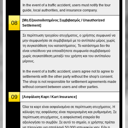
In the event of a traffic accident, users must notify the tour
guide, local authorities, and insurance company.
[Μη Εξουσιοδοτημένος Συμβιβασμός / Unauthorized
08
Settlement]
Σε περίπτωση τροχαίου ατυχήματος, ο χρήστης συμφωνεί να
μην συμφωνήσει σε συμβιβασμό με το αντίπαλο μέρος χωρίς
τη συγκατάθεση του καταστήματος. Το κατάστημα δεν θα
είναι υπεύθυνο για οποιαδήποτε συμφωνία συμβιβασμού
χωρίς συγκατάθεση μεταξύ του χρήστη και του αντίπαλου
μέρους.
In the event of a traffic accident, users agree not to agree to
settlements with the other party without the shop's consent.
The shop is not responsible for settlement agreements made
without consent between users and other parties.
09
[Ασφάλιση Καρτ / Kart Insurance]
Όλα τα καρτ είναι ασφαλισμένα σε περίπτωση ατυχήματος. Η
κάλυψη της ασφάλισης είναι περιορισμένη και ρυθμισμένη. Σε
περίπτωση ατυχήματος, η ασφαλιστική εταιρεία θα
αξιολογήσει το συμβάν. Σε αυτό το σημείο, ο χρήστης πρέπει
να πληρώσει μια απαλλαγή 50.000 ιαπωνικών γιεν. Εάν η