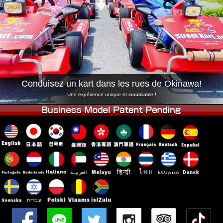
Entreprise
Réservation
Changer de Magasin
Tokyo Shinagawa
Tokyo Akihabara#1
Tokyo Akihabara#2
Tokyo Shibuya
Tokyo Shibuya Annexe
Baie de Tokyo
Conduisez un kart dans les rues de Okinawa!
Tokyo Asakusa
Osaka
Une expérience unique et inoubliable !
Okinawa