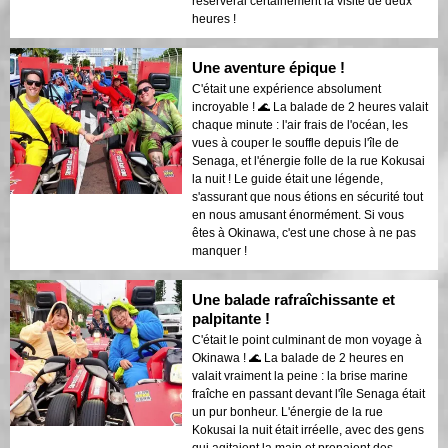
réserverai certainement la visite de deux
heures !
Une aventure épique !
C'était une expérience absolument
incroyable ! 🌊 La balade de 2 heures valait
chaque minute : l'air frais de l'océan, les
vues à couper le souffle depuis l'île de
Senaga, et l'énergie folle de la rue Kokusai
la nuit ! Le guide était une légende,
s'assurant que nous étions en sécurité tout
en nous amusant énormément. Si vous
êtes à Okinawa, c'est une chose à ne pas
manquer !
Une balade rafraîchissante et
palpitante !
C'était le point culminant de mon voyage à
Okinawa ! 🌊 La balade de 2 heures en
valait vraiment la peine : la brise marine
fraîche en passant devant l'île Senaga était
un pur bonheur. L'énergie de la rue
Kokusai la nuit était irréelle, avec des gens
qui agitaient la main et prenaient des