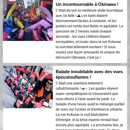
Un incontournable à Okinawa !
C'était de loin la meilleure visite touristique
que j'ai faite ! 🌊 Les karts étaient
étonnamment faciles à conduire, et les
guides ont rendu tout fluide et agréable. Le
parcours de 2 heures valait chaque
seconde - les vues côtières étaient
incroyables, et rouler dans la rue Kokusai
la nuit était tellement excitant ! Si vous
voulez une façon amusante et unique de
découvrir Okinawa, c'est ça !
Balade inoubliable avec des vues
époustouflantes !
C'était une aventure tellement
rafraîchissante ! 🚗✨ Les guides étaient
super sympathiques et s'assuraient que
nous étions à l'aise avant de partir. La
balade d'une heure avait le mélange parfait
de vues sur l'océan et d'ambiance urbaine.
La rue Kokusai la nuit était pleine
d'énergie, et la brise marine rendait tout
encore plus agréable. La prochaine fois, je