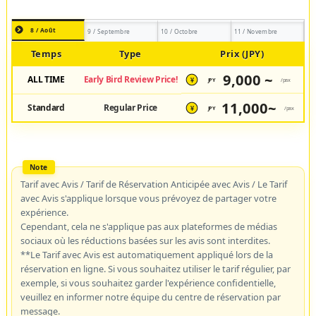
8 / Août
9 / Septembre
10 / Octobre
11 / Novembre
Temps
Type
Prix (JPY)
9,000 ~
ALL TIME
Early Bird Review Price!
JPY
/pax
¥
11,000~
Standard
Regular Price
JPY
/pax
¥
Tarif avec Avis / Tarif de Réservation Anticipée avec Avis / Le Tarif
avec Avis s'applique lorsque vous prévoyez de partager votre
expérience.
Cependant, cela ne s'applique pas aux plateformes de médias
sociaux où les réductions basées sur les avis sont interdites.
**Le Tarif avec Avis est automatiquement appliqué lors de la
réservation en ligne. Si vous souhaitez utiliser le tarif régulier, par
exemple, si vous souhaitez garder l'expérience confidentielle,
veuillez en informer notre équipe du centre de réservation par
message.