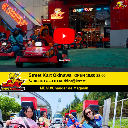
Street Kart Okinawa
OPEN 10:00-22:00
📞+81-90-3322-3311
📧
shina@kart.st
MENU/Changer de Magasin
ACCUEIL
À Propos
Caractéristiques
Tarifs
Accès
Avis
FAQ