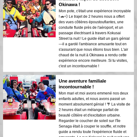
Okinawa !
Mon pote, c'était une expérience incroyable
! 🚗💨 Le trajet de 2 heures nous a offert
des vues côtières époustouflantes, une
conduite fluide près de l'aéroport, et un
passage électrisant à travers Kokusai
Street la nuit ! Le guide était un gars génial
—il a gardé l'ambiance amusante tout en
s'assurant que nous étions tous bien. L'air
chaud de la nuit à Okinawa a rendu cette
expérience encore meilleure. Si tu visites,
c'est un incontournable !
Une aventure familiale
incontournable !
Mon mari et moi avons emmené nos deux
enfants adultes, et nous avons passé un
moment absolument génial ! 🌴 La visite de
2 heures était un mélange parfait de
beauté côtière et d'excitation urbaine.
Regarder le coucher de soleil sur l'île
Senaga était à couper le souffle, et notre
guide a rendu toute l'expérience fluide et