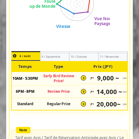
8 / Août
9 / Septembre
10 / Octobre
11 / Novembre
Temps
Type
Prix (JPY)
Early Bird Review
9,000 ~
10AM - 5:30PM
JPY
/pax
¥
Price!
14,000 ~
6PM - 8PM
Review Price
JPY
/pax
¥
20,000~
Standard
Regular Price
JPY
/pax
¥
Tarif avec Avis / Tarif de Réservation Anticipée avec Avis / Le