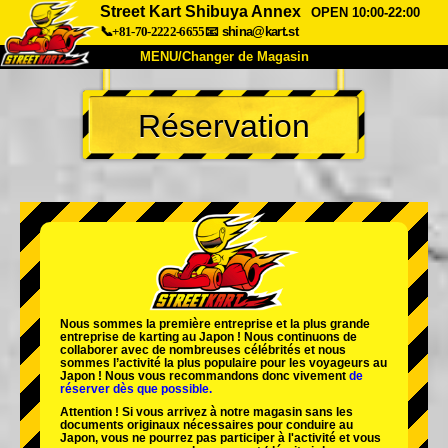
Street Kart Shibuya Annex
OPEN 10:00-22:00
📞+81-70-2222-6655
📧
shina@kart.st
MENU/Changer de Magasin
ACCUEIL
Réservation
À Propos
Caractéristiques
Tarifs
Accès
Avis
FAQ
Entreprise
Réservation
Changer de Magasin
Tokyo Shinagawa
Tokyo Akihabara#1
Tokyo Akihabara#2
Tokyo Shibuya
Nous sommes la
première entreprise
et
la plus grande
Tokyo Shibuya Annexe
Baie de Tokyo
entreprise de karting
au Japon ! Nous continuons de
collaborer avec
de nombreuses célébrités
et nous
sommes l’
activité la plus populaire
pour les voyageurs au
Tokyo Asakusa
Osaka
Japon ! Nous vous recommandons donc vivement
de
réserver dès que possible.
Okinawa
Attention ! Si vous arrivez à notre magasin sans les
documents originaux nécessaires pour conduire au
Japon, vous ne pourrez pas participer à l'activité et vous