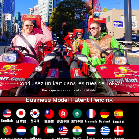
Entreprise
Réservation
Changer de Magasin
Tokyo Shinagawa
Tokyo Akihabara#1
Tokyo Akihabara#2
Tokyo Shibuya
Tokyo Shibuya Annexe
Baie de Tokyo
Tokyo Asakusa
Osaka
Okinawa
Conduisez un kart dans les rues de Tokyo!
Une expérience unique et inoubliable !