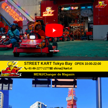
STREET KART Tokyo Bay
OPEN 10:00-22:00
📞+81-80-2277-2277
📧
shina@kart.st
MENU/Changer de Magasin
ACCUEIL
À Propos
Caractéristiques
Tarifs
Accès
Avis
FAQ