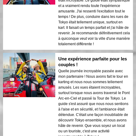
était incroyable. Le guide était sympathique
et a vraiment rendu toute l'expérience
amusante. J'ai ressenti l'excitation tout le
temps ! De plus, conduire dans les rues de
Tokyo était tellement unique, surtout en
kart. Il faisait un temps parfait et j'ai hâte de
revenir. Je recommande définitivement cela
à quiconque veut voir la ville d'une manière
totalement différente !
Une expérience parfaite pour les
couples !
Quelle journée incroyable passée avec
mon partenaire ! Nous avons fait le tour en
karting et nous nous sommes tellement
amusés. Les vues étaient incroyables,
surtout lorsque nous avons traversé le Pont
Arc-en-Ciel et passé la Tour de Tokyo. Le
guide s'est assuré que nous nous sentions
à l'aise et en sécurité, et l'ambiance était
détendue. C'était une façon inoubliable de
découvrir Tokyo ensemble, et nous avons
hâte de revenir. Que vous soyez un local
ou un touriste, c'est une activité