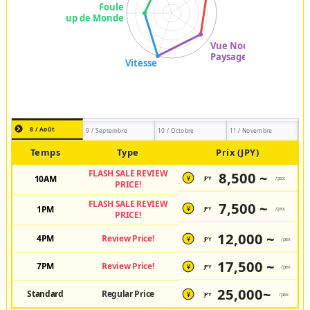
8 / Août
9 / Septembre
10 / Octobre
11 / Novembre
Temps
Type
Prix (JPY)
FLASH SALE REVIEW
8,500 ~
10AM
JPY
/pax
¥
PRICE!
FLASH SALE REVIEW
7,500 ~
1PM
JPY
/pax
¥
PRICE!
12,000 ~
4PM
Review Price!
JPY
/pax
¥
17,500 ~
7PM
Review Price!
JPY
/pax
¥
25,000~
Standard
Regular Price
JPY
/pax
¥