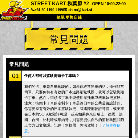
STREET KART 秋葉原 #2
OPEN 10:00-22:00
📞+81-80-1199-1199
📧
shina@kart.st
菜單/更換店鋪
首頁
常見問題
關於
規格
價格
交通方式
顧客聲音
常見問題
公司
預訂
常見問題
更換店鋪
01
任何人都可以駕駛街頭卡丁車嗎？
東京 品川 #1
東京 秋葉原 #1
我們的卡丁車是自動駕駛的，如果你經常開車的話，操作非常
簡單。只要你持有有效的日本道路駕駛執照，就可以駕駛街頭
東京 秋葉原 #2
東京 澀谷
卡丁車。然而，街頭卡丁車不能使用摩托車或機車執照駕駛。
東京 澀谷附店
東京灣
注意：街頭卡丁車的定制卡丁車是為日本的公共道路設計的。
你需要持有有效的日本駕駛執照，或國際駕駛許可證，或美軍
東京 淺草
大阪
在日本的SOFA駕駛許可證，或者如果你來自瑞士、德國、法
國、台灣、比利時或摩納哥，則需要提供自己的駕駛執照並附
沖繩
上官方日文翻譯。記住！無執照，無法駕駛！！
了解更多信
息
。