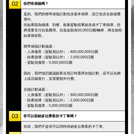
02
你們有保險嗎？
是的。我們的標準保險計劃包含基本保障，並已包含在旅遊費
用中。
但如果因為碰撞、刮擦、粗暴駕駛或事故造成卡丁車損壞，您
將需要支付自負費用。自負金額為50,000日圓/輛車，將在旅程
結束後收取。
標準保險計劃涵蓋：
・人身傷害（駕駛員以外）：800,000,000日圓
・財產損壞（駕駛員以外）：2,000,000日圓
・駕駛員傷害：5,000,000日圓
因此，我們強烈建議顧客在預訂時選擇全險計劃，這可以在網
上或店鋪進行，並需要額外付費。
全險計劃涵蓋：
・人身傷害（駕駛員以外）：800,000,000日圓
・財產損壞（駕駛員以外）：2,000,000日圓
・駕駛員傷害：5,000,000日圓
03
有可以容納多位乘客的卡丁車嗎？
目前，我們不提供可以同時容納多位乘客的卡丁車。