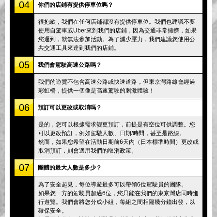
04
你們的店鋪有提供停車位嗎？
很抱歉，我們在任何店鋪都沒有提供停車位。我們也建議不要
使用自駕車或Uber來到我們的店鋪，因為交通非常擁擠，如果
您遲到，就無法參加活動。為了減少壓力，我們建議您使用公
共交通工具來達到我們的店鋪。
05
我們會駕駛高速公路嗎？
我們的遊覽不包含高速公路或快速道路，但東京灣路線會經過
彩虹橋，提供一個像是高速駕駛的刺激體驗！
06
預訂可以更改或取消嗎？
是的，您可以根據需求變更預訂，前提是有空位可供調整。您
可以更改預訂，例如駕駛人數、日期/時間，甚至是路線。
然而，如果您希望在活動日期前6天內（日本標準時間）更改或
取消預訂，則會適用我們的取消政策。
07
團體的最大人數是多少？
為了安全起見，每位導遊最多可以帶領6位駕駛員的團隊。
如果您一方的駕駛員超過6位，您只能在我們的東京灣店同時進
行遊覽。我們會將您分成小組，每組之間相隔幾分鐘出發，以
確保安全。