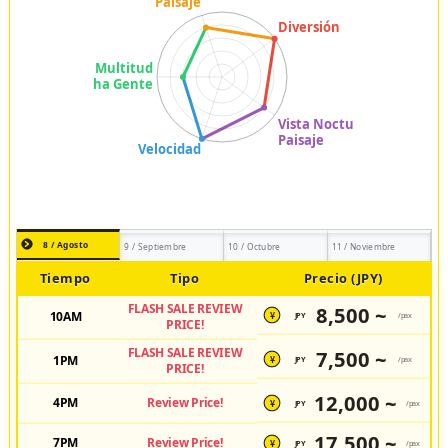
8 / Agosto
9 / Septiembre
10 / Octubre
11 / Noviembre
Tiempo
Tipo
Precio (JPY)
FLASH SALE REVIEW
8,500 ~
10AM
JPY
/pax
¥
PRICE!
FLASH SALE REVIEW
7,500 ~
1PM
JPY
/pax
¥
PRICE!
12,000 ~
4PM
Review Price!
JPY
/pax
¥
17,500 ~
7PM
Review Price!
JPY
/pax
¥