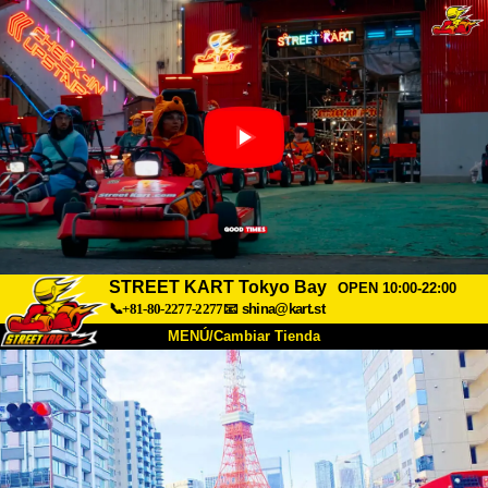
STREET KART Tokyo Bay
OPEN 10:00-22:00
📞+81-80-2277-2277
📧
shina@kart.st
MENÚ/Cambiar Tienda
INICIO
Acerca de
Especificaciones
Precios
Acceso
Testimonios
Preguntas Frecuentes