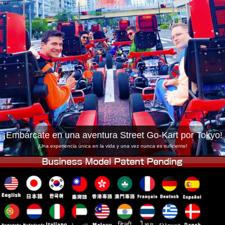
Empresa
Reservas
Cambiar Tienda
Tokyo Shinagawa
Tokyo Akihabara#1
Tokyo Akihabara#2
Tokyo Shibuya
Tokyo Shibuya Annex
Tokyo Bay
Tokyo Asakusa
Osaka
Okinawa
¡Embárcate en una aventura Street Go-Kart por Tokyo!
¡Una experiencia única en la vida y una vez nunca es suficiente!