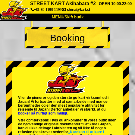
STREET KART Akihabara #2
OPEN 10:00-22:00
📞+81-80-1199-1199
📧
shina@kart.st
MENU/Skift butik
TOP
Booking
Om
Specifikationer
Pris
Adgang
Stemme
FAQ
Virksomhed
Booking
Skift butik
Tokyo Shinagawa
Tokyo Akihabara#1
Tokyo Akihabara#2
Tokyo Shibuya
Vi er de
pionerer
og
den største go-kart virksomhed
i
Tokyo Shibuya Annex
Tokyo Bay
Japan! Vi fortsætter med at samarbejde med
mange
berømtheder
og er den
mest populære aktivitet
for
rejsende til Japan! Derfor anbefaler vi stærkt, at du
Tokyo Asakusa
Osaka
booker så hurtigt som muligt.
Vær opmærksom! Hvis du ankommer til vores butik uden
Okinawa
de nødvendige originale dokumenter til at køre i Japan,
kan du ikke deltage i aktiviteten og vil ikke få nogen
refusion.
(beskrevet nedenfor
„Kørekort til at køre i