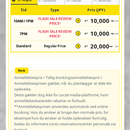
8 / August
9 / September
10 / Oktober
11 / November
Tid
Type
Pris (JPY)
FLASH SALE REVIEW
10,000 ~
10AM / 1PM
JPY
/pax
¥
PRICE!
FLASH SALE REVIEW
10,000 ~
7PM
JPY
/pax
¥
PRICE!
20,000~
Standard
Regular Price
JPY
/pax
¥
Anmeldelsespris / Tidlig bookingsanmeldelsespris /
Anmeldelsesprisen gælder, når du planlægger at dele din
oplevelse.
Dette gælder dog ikke for social media-platforme, hvor
anmeldelsesbaserede rabatter er forbudt.
**Anmeldelsesprisen anvendes automatisk ved online
booking. Hvis du ønsker at bruge den normale pris, for
eksempel hvis du ønsker at holde oplevelsen fortrolig,
bedes du informere vores reservationscenter personale via
besked.