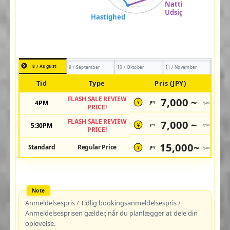
8 / August
9 / September
10 / Oktober
11 / November
Tid
Type
Pris (JPY)
FLASH SALE REVIEW
7,000 ~
4PM
JPY
/pax
¥
PRICE!
FLASH SALE REVIEW
7,000 ~
5:30PM
JPY
/pax
¥
PRICE!
15,000~
Standard
Regular Price
JPY
/pax
¥
Anmeldelsespris / Tidlig bookingsanmeldelsespris /
Anmeldelsesprisen gælder, når du planlægger at dele din
oplevelse.