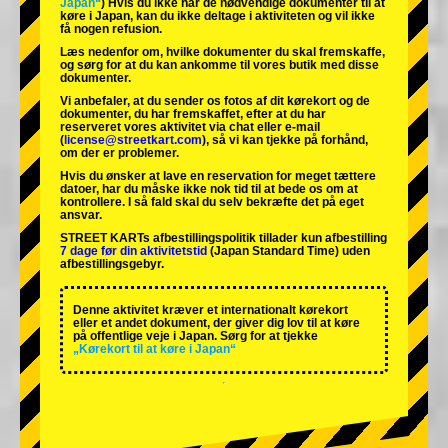
Japan“
) Hvis du ikke har de nødvendige dokumenter til at
køre i Japan, kan du ikke deltage i aktiviteten og vil ikke
få nogen refusion.
Læs nedenfor om, hvilke dokumenter du skal fremskaffe,
og sørg for at du kan ankomme til vores butik med disse
dokumenter.
Vi anbefaler, at du sender os fotos af dit kørekort og de
dokumenter, du har fremskaffet, efter at du har
reserveret vores aktivitet via chat eller e-mail
(
license@streetkart.com
), så vi kan tjekke på forhånd,
om der er problemer.
Hvis du ønsker at lave en reservation for meget tættere
datoer, har du måske ikke nok tid til at bede os om at
kontrollere. I så fald skal du selv bekræfte det på eget
ansvar.
STREET KARTs afbestillingspolitik tillader kun afbestilling
7 dage før din aktivitetstid
(Japan Standard Time) uden
afbestillingsgebyr.
Denne aktivitet kræver et internationalt kørekort
eller et andet dokument, der giver dig lov til at køre
på offentlige veje i Japan. Sørg for at tjekke
„Kørekort til at køre i Japan“