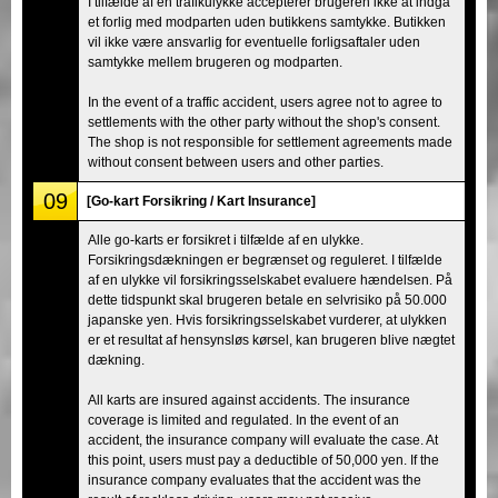
I tilfælde af en trafikulykke accepterer brugeren ikke at indgå
et forlig med modparten uden butikkens samtykke. Butikken
vil ikke være ansvarlig for eventuelle forligsaftaler uden
samtykke mellem brugeren og modparten.
In the event of a traffic accident, users agree not to agree to
settlements with the other party without the shop's consent.
The shop is not responsible for settlement agreements made
without consent between users and other parties.
09
[Go-kart Forsikring / Kart Insurance]
Alle go-karts er forsikret i tilfælde af en ulykke.
Forsikringsdækningen er begrænset og reguleret. I tilfælde
af en ulykke vil forsikringsselskabet evaluere hændelsen. På
dette tidspunkt skal brugeren betale en selvrisiko på 50.000
japanske yen. Hvis forsikringsselskabet vurderer, at ulykken
er et resultat af hensynsløs kørsel, kan brugeren blive nægtet
dækning.
All karts are insured against accidents. The insurance
coverage is limited and regulated. In the event of an
accident, the insurance company will evaluate the case. At
this point, users must pay a deductible of 50,000 yen. If the
insurance company evaluates that the accident was the