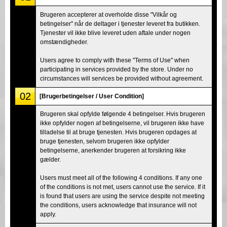
Brugeren accepterer at overholde disse "Vilkår og
betingelser" når de deltager i tjenester leveret fra butikken.
Tjenester vil ikke blive leveret uden aftale under nogen
omstændigheder.
Users agree to comply with these "Terms of Use" when
participating in services provided by the store. Under no
circumstances will services be provided without agreement.
02
[Brugerbetingelser / User Condition]
Brugeren skal opfylde følgende 4 betingelser. Hvis brugeren
ikke opfylder nogen af betingelserne, vil brugeren ikke have
tilladelse til at bruge tjenesten. Hvis brugeren opdages at
bruge tjenesten, selvom brugeren ikke opfylder
betingelserne, anerkender brugeren at forsikring ikke
gælder.
Users must meet all of the following 4 conditions. If any one
of the conditions is not met, users cannot use the service. If it
is found that users are using the service despite not meeting
the conditions, users acknowledge that insurance will not
apply.