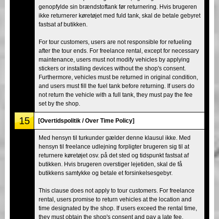
genopfylde sin brændstoftank før returnering. Hvis brugeren
ikke returnerer køretøjet med fuld tank, skal de betale gebyret
fastsat af butikken.
For tour customers, users are not responsible for refueling
after the tour ends. For freelance rental, except for necessary
maintenance, users must not modify vehicles by applying
stickers or installing devices without the shop's consent.
Furthermore, vehicles must be returned in original condition,
and users must fill the fuel tank before returning. If users do
not return the vehicle with a full tank, they must pay the fee
set by the shop.
15
[Overtidspolitik / Over Time Policy]
Med hensyn til turkunder gælder denne klausul ikke. Med
hensyn til freelance udlejning forpligter brugeren sig til at
returnere køretøjet osv. på det sted og tidspunkt fastsat af
butikken. Hvis brugeren overstiger lejetiden, skal de få
butikkens samtykke og betale et forsinkelsesgebyr.
This clause does not apply to tour customers. For freelance
rental, users promise to return vehicles at the location and
time designated by the shop. If users exceed the rental time,
they must obtain the shop's consent and pay a late fee.