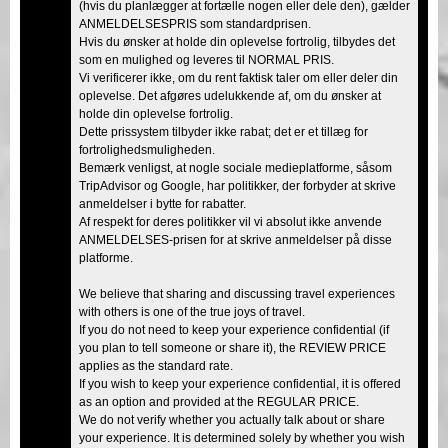
(hvis du planlægger at fortælle nogen eller dele den), gælder
ANMELDELSESPRIS som standardprisen.
Hvis du ønsker at holde din oplevelse fortrolig, tilbydes det
som en mulighed og leveres til NORMAL PRIS.
Vi verificerer ikke, om du rent faktisk taler om eller deler din
oplevelse. Det afgøres udelukkende af, om du ønsker at
holde din oplevelse fortrolig.
Dette prissystem tilbyder ikke rabat; det er et tillæg for
fortrolighedsmuligheden.
Bemærk venligst, at nogle sociale medieplatforme, såsom
TripAdvisor og Google, har politikker, der forbyder at skrive
anmeldelser i bytte for rabatter.
Af respekt for deres politikker vil vi absolut ikke anvende
ANMELDELSES-prisen for at skrive anmeldelser på disse
platforme.
We believe that sharing and discussing travel experiences
with others is one of the true joys of travel.
If you do not need to keep your experience confidential (if
you plan to tell someone or share it), the REVIEW PRICE
applies as the standard rate.
If you wish to keep your experience confidential, it is offered
as an option and provided at the REGULAR PRICE.
We do not verify whether you actually talk about or share
your experience. It is determined solely by whether you wish