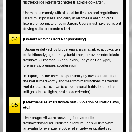
tilstrækkelige kørefærdigheder til at køre go-karten.
Users must comply with all local traffic laws and regulations.
Users must possess and carry at all times a valid driver's
license or permit to drive in Japan. Users must have sufficient
driving skills to operate a kart.
04
[Go-kart Ansvar / Kart Responsibility]
I Japan er det ved lov brugerens ansvar at sikre, at go-karten
er funktionsdygtig uden dysfunktioner, der overtræder lokale
trafiklove. (Eksempel: Sideblinklys, Forlygter, Baglygter,
Bremselys, bremser, acceleration)
In Japan, it is the user's responsibility by law to ensure that
the kart is roadworthy and free from malfunctions that would
violate local traffic laws (e.g., side signal lights, headlights,
taillights, brake lights, brakes, accelerator).
[Overtrædelse af Trafiklove osv. / Violation of Traffic Laws,
05
etc.]
Hver bruger vil være ansvarlig for eventuelle
trafikovertrædelser. Butikken eller turguiden vil ikke være
ansvarlig for eventuelle bøder eller gebyrer opstået ved