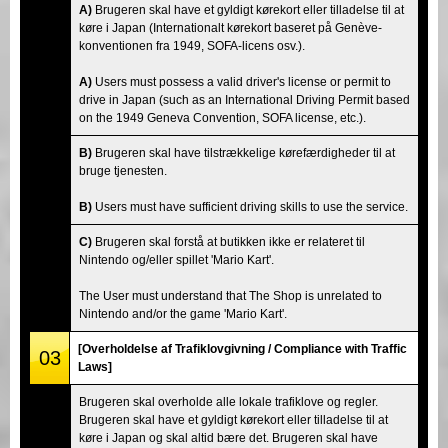
A)
Brugeren skal have et gyldigt kørekort eller tilladelse til at
køre i Japan (Internationalt kørekort baseret på Genève-
konventionen fra 1949, SOFA-licens osv.).
A)
Users must possess a valid driver's license or permit to
drive in Japan (such as an International Driving Permit based
on the 1949 Geneva Convention, SOFA license, etc.).
B)
Brugeren skal have tilstrækkelige kørefærdigheder til at
bruge tjenesten.
B)
Users must have sufficient driving skills to use the service.
C)
Brugeren skal forstå at butikken ikke er relateret til
Nintendo og/eller spillet 'Mario Kart'.
The User must understand that The Shop is unrelated to
Nintendo and/or the game 'Mario Kart'.
[Overholdelse af Trafiklovgivning / Compliance with Traffic
03
Laws]
Brugeren skal overholde alle lokale trafiklove og regler.
Brugeren skal have et gyldigt kørekort eller tilladelse til at
køre i Japan og skal altid bære det. Brugeren skal have