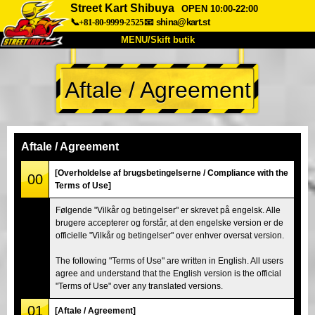
Street Kart Shibuya
OPEN 10:00-22:00
📞+81-80-9999-2525
📧
shina@kart.st
MENU/Skift butik
TOP
Aftale / Agreement
Om
Specifikationer
Pris
Adgang
Stemme
FAQ
Virksomhed
Booking
Aftale / Agreement
Skift butik
[Overholdelse af brugsbetingelserne / Compliance with the
00
Terms of Use]
Tokyo Shinagawa
Tokyo Akihabara#1
Følgende "Vilkår og betingelser" er skrevet på engelsk. Alle
Tokyo Akihabara#2
Tokyo Shibuya
brugere accepterer og forstår, at den engelske version er de
Tokyo Shibuya Annex
Tokyo Bay
officielle "Vilkår og betingelser" over enhver oversat version.
Tokyo Asakusa
Osaka
The following "Terms of Use" are written in English. All users
agree and understand that the English version is the official
Okinawa
"Terms of Use" over any translated versions.
01
[Aftale / Agreement]