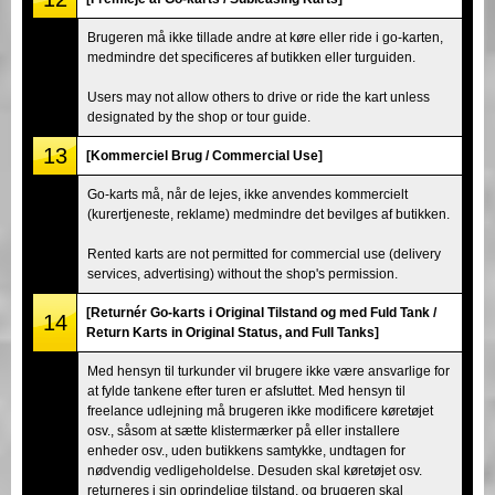
Brugeren må ikke tillade andre at køre eller ride i go-karten,
medmindre det specificeres af butikken eller turguiden.
Users may not allow others to drive or ride the kart unless
designated by the shop or tour guide.
13
[Kommerciel Brug / Commercial Use]
Go-karts må, når de lejes, ikke anvendes kommercielt
(kurertjeneste, reklame) medmindre det bevilges af butikken.
Rented karts are not permitted for commercial use (delivery
services, advertising) without the shop's permission.
[Returnér Go-karts i Original Tilstand og med Fuld Tank /
14
Return Karts in Original Status, and Full Tanks]
Med hensyn til turkunder vil brugere ikke være ansvarlige for
at fylde tankene efter turen er afsluttet. Med hensyn til
freelance udlejning må brugeren ikke modificere køretøjet
osv., såsom at sætte klistermærker på eller installere
enheder osv., uden butikkens samtykke, undtagen for
nødvendig vedligeholdelse. Desuden skal køretøjet osv.
returneres i sin oprindelige tilstand, og brugeren skal