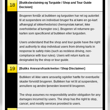
[Butiksbeslutning og Turguide / Shop and Tour Guide
18
Decision]
Brugeren forstår at butikken og turguiden har ret og autoritet
til at suspendere en individuel bruger fra at køre en go-kart
afhængigt af sikkerhedsrisici (hensynsløs kørsel, ikke
overholdelse af turregler osv.). Brugeren vil returnere go-
karten som specificeret af butikken eller turguiden.
Users understand that the shop and tour guide have the right
and authority to stop individual users from driving karts in
response to safety risks (such as reckless driving, non-
compliance with tour rules). Users will return karts as
designated by the shop or tour guide.
19
[Butiks Ansvarsfraskrivelse / Shop Disclaimer]
Butikken vil ikke være ansvarlig og/eller hæfte for eventuelle
skader forvoldt brugeren. Butikken har ret til at suspendere,
annullere og ændre tjenesten leveret til brugeren.
The shop assumes no responsibility and/or obligation for any
damages incurred by users. The shop has the right to stop,
cancel, and modify services provided to users.