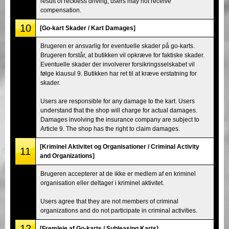
result of reckless driving, users may not receive
compensation.
10
[Go-kart Skader / Kart Damages]
Brugeren er ansvarlig for eventuelle skader på go-karts.
Brugeren forstår, at butikken vil opkræve for faktiske skader.
Eventuelle skader der involverer forsikringsselskabet vil
følge klausul 9. Butikken har ret til at kræve erstatning for
skader.
Users are responsible for any damage to the kart. Users
understand that the shop will charge for actual damages.
Damages involving the insurance company are subject to
Article 9. The shop has the right to claim damages.
[Kriminel Aktivitet og Organisationer / Criminal Activity
11
and Organizations]
Brugeren accepterer at de ikke er medlem af en kriminel
organisation eller deltager i kriminel aktivitet.
Users agree that they are not members of criminal
organizations and do not participate in criminal activities.
12
[Fremleje af Go-karts / Subleasing Karts]