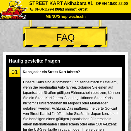
STREET KART Akihabara #1
OPEN 10:00-22:00
📞+81-80-1199-1199
📧
shina@kart.st
MENÜ/Shop wechseln
START
FAQ
Über uns
Spezifikationen
Preise
Anfahrt
Bewertungen
FAQ
Unternehmen
Buchung
Häufig gestellte Fragen
Shop wechseln
01
Kann jeder ein Street Kart fahren?
Tokio Shinagawa
Tokio Akihabara#1
Unsere Karts sind automatisch und sehr einfach zu steuern,
wenn Sie regelmäßig Auto fahren. Solange Sie einen auf
Tokio Akihabara#2
Tokio Shibuya
japanischen Straßen gültigen Führerschein besitzen, können
Tokio Shibuya Annex
Tokio Bucht
Sie ein Street Kart fahren. Allerdings können Street Karts
nicht mit Führerscheinen für Mopeds oder Motorräder
Tokio Asakusa
Osaka
gefahren werden. Achtung: Das maßgeschneiderte Go-Kart
von Street Kart ist für öffentliche Straßen in Japan konzipiert.
Okinawa
Sie benötigen einen gültigen japanischen Führerschein,
einen internationalen Führerschein oder eine SOFA-Lizenz
für die US-Streitkräfte in Japan, oder Ihren eigenen