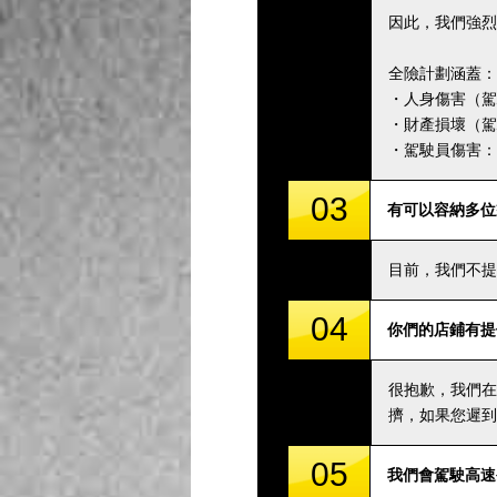
因此，我們強烈
全險計劃涵蓋：
・人身傷害（駕駛
・財產損壞（駕駛
・駕駛員傷害：5,
03
有可以容納多位
目前，我們不提
04
你們的店鋪有提
很抱歉，我們在
擠，如果您遲到
05
我們會駕駛高速