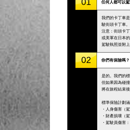
01
任何人都可以駕
我們的卡丁車是
駛街頭卡丁車。
注意：街頭卡丁
或美軍在日本的
駕駛執照並附上
02
你們有保險嗎？
是的。我們的標
但如果因為碰撞
將在旅程結束後
標準保險計劃涵
・人身傷害（駕駛
・財產損壞（駕駛
・駕駛員傷害：5,