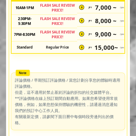
FLASH SALE REVIEW
7,000 ~
10AM-1PM
JPY
/pax
¥
PRICE!
2:30PM-
FLASH SALE REVIEW
8,000 ~
JPY
/pax
¥
5:30PM
PRICE!
FLASH SALE REVIEW
9,000 ~
7PM-8:30PM
JPY
/pax
¥
PRICE!
15,000~
Standard
Regular Price
JPY
/pax
¥
評論價格 / 早期預訂評論價格 / 當您計劃分享您的體驗時適用
評論價格。
但是，這不適用於禁止基於評論的折扣的社交媒體平台。
**評論價格在線上預訂期間自動應用。如果您希望使用常規
價格，例如，如果您想保持體驗的機密性，請通過消息通知
我們的預訂中心工作人員。
有關最新定價，請參閱下面日曆中每個時段旁邊列出的價
格。