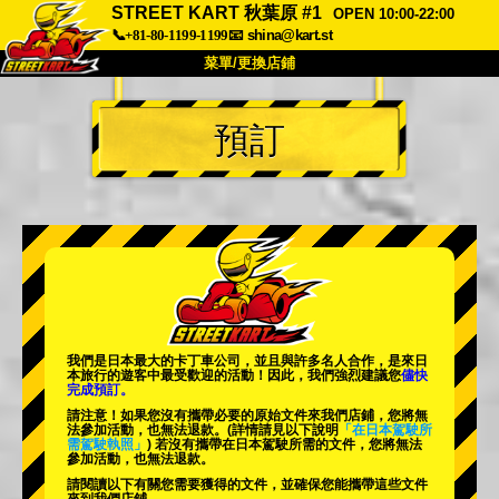
STREET KART 秋葉原 #1
OPEN 10:00-22:00
📞+81-80-1199-1199
📧
shina@kart.st
菜單/更換店鋪
首頁
預訂
關於
規格
價格
交通方式
顧客聲音
常見問題
公司
預訂
更換店鋪
東京 品川 #1
東京 秋葉原 #1
東京 秋葉原 #2
東京 澀谷
我們是日本最大的卡丁車公司，並且與
許多名人
合作，是來日
東京 澀谷附店
東京灣
本旅行的遊客中
最受歡迎的活動
！因此，我們強烈建議您
儘快
完成預訂。
東京 淺草
大阪
請注意！如果您沒有攜帶必要的原始文件來我們店鋪，您將無
法參加活動，也無法退款。
(詳情請見以下說明
「在日本駕駛所
需駕駛執照」
) 若沒有攜帶在日本駕駛所需的文件，您將無法
沖繩
參加活動，也無法退款。
請閱讀以下有關您需要獲得的文件，並確保您能攜帶這些文件