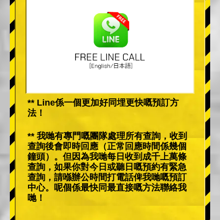
** Line係一個更加好同埋更快嘅預訂方
法！
** 我哋有專門嘅團隊處理所有查詢，收到
查詢後會即時回應（正常回應時間係幾個
鐘頭）。但因為我哋每日收到成千上萬條
查詢，如果你對今日或聽日嘅預約有緊急
查詢，請喺辦公時間打電話俾我哋嘅預訂
中心。呢個係最快同最直接嘅方法聯絡我
哋！