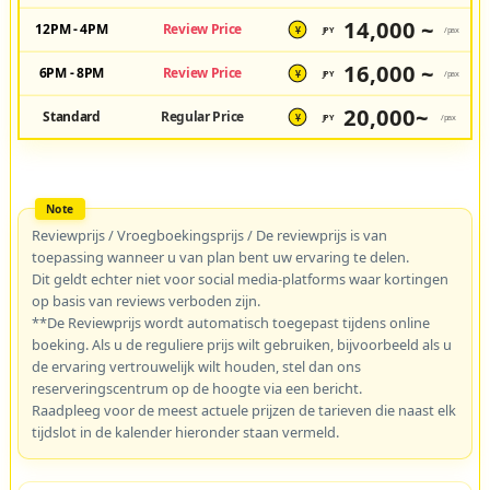
14,000 ~
12PM - 4PM
Review Price
JPY
/pax
¥
16,000 ~
6PM - 8PM
Review Price
JPY
/pax
¥
20,000~
Standard
Regular Price
JPY
/pax
¥
Reviewprijs / Vroegboekingsprijs / De reviewprijs is van
toepassing wanneer u van plan bent uw ervaring te delen.
Dit geldt echter niet voor social media-platforms waar kortingen
op basis van reviews verboden zijn.
**De Reviewprijs wordt automatisch toegepast tijdens online
boeking. Als u de reguliere prijs wilt gebruiken, bijvoorbeeld als u
de ervaring vertrouwelijk wilt houden, stel dan ons
reserveringscentrum op de hoogte via een bericht.
Raadpleeg voor de meest actuele prijzen de tarieven die naast elk
tijdslot in de kalender hieronder staan vermeld.