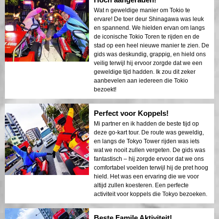
Wat n geweldige manier om Tokio te
ervare! De toer deur Shinagawa was leuk
en spannend. We hielden ervan om langs
de iconische Tokio Toren te rijden en de
stad op een heel nieuwe manier te zien. De
gids was deskundig, grappig, en hield ons
veilig terwijl hij ervoor zorgde dat we een
geweldige tijd hadden. Ik zou dit zeker
aanbevelen aan iedereen die Tokio
bezoekt!
Perfect voor Koppels!
Mi partner en ik hadden de beste tijd op
deze go-kart tour. De route was geweldig,
en langs de Tokyo Tower rijden was iets
wat we nooit zullen vergeten. De gids was
fantastisch – hij zorgde ervoor dat we ons
comfortabel voelden terwijl hij de pret hoog
hield. Het was een ervaring die we voor
altijd zullen koesteren. Een perfecte
activiteit voor koppels die Tokyo bezoeken.
Beste Famile Aktiviteit!