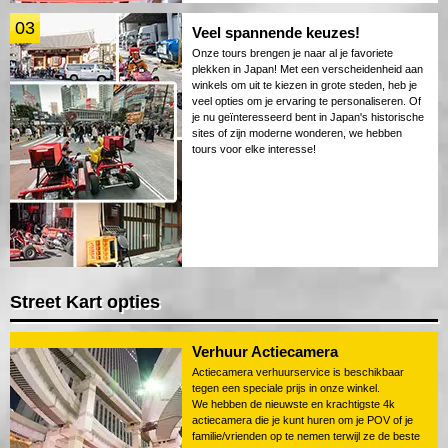
03
Veel spannende keuzes!
Onze tours brengen je naar al je favoriete
plekken in Japan! Met een verscheidenheid aan
winkels om uit te kiezen in grote steden, heb je
veel opties om je ervaring te personaliseren. Of
je nu geïnteresseerd bent in Japan's historische
sites of zijn moderne wonderen, we hebben
tours voor elke interesse!
Street Kart opties
Verhuur Actiecamera
Actiecamera verhuurservice is beschikbaar
tegen een speciale prijs in onze winkel.
We hebben de nieuwste en krachtigste 4k
actiecamera die je kunt huren om je POV of je
familie/vrienden op te nemen terwijl ze de beste