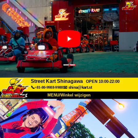
Street Kart Shinagawa
OPEN 10:00-22:00
📞+81-80-9988-9988
📧
shina@kart.st
MENU/Winkel wijzigen
TOP
Over
Specificaties
Prijzen
Toegang
Ervaringen
FAQ