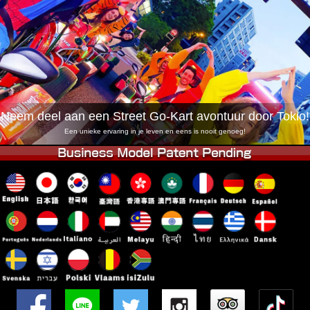
Bedrijf
Boekingen
Winkel wijzigen
Tokyo Shinagawa
Tokyo Akihabara#1
Tokyo Akihabara#2
Tokyo Shibuya
Tokyo Shibuya Annex
Tokyo Bay
Neem deel aan een Street Go-Kart avontuur door Tokio!
Tokyo Asakusa
Osaka
Een unieke ervaring in je leven en eens is nooit genoeg!
Okinawa