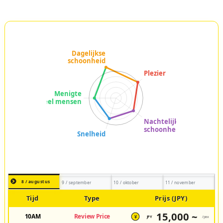
8 / augustus
9 / september
10 / oktober
11 / november
Tijd
Type
Prijs (JPY)
15,000 ~
10AM
Review Price
JPY
/pax
¥