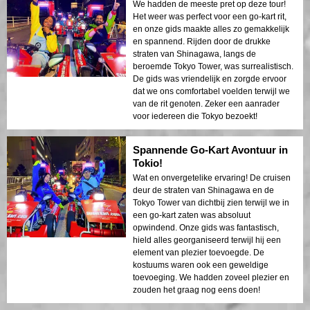
We hadden de meeste pret op deze tour!
Het weer was perfect voor een go-kart rit,
en onze gids maakte alles zo gemakkelijk
en spannend. Rijden door de drukke
straten van Shinagawa, langs de
beroemde Tokyo Tower, was surrealistisch.
De gids was vriendelijk en zorgde ervoor
dat we ons comfortabel voelden terwijl we
van de rit genoten. Zeker een aanrader
voor iedereen die Tokyo bezoekt!
Spannende Go-Kart Avontuur in
Tokio!
Wat en onvergetelike ervaring! De cruisen
deur de straten van Shinagawa en de
Tokyo Tower van dichtbij zien terwijl we in
een go-kart zaten was absoluut
opwindend. Onze gids was fantastisch,
hield alles georganiseerd terwijl hij een
element van plezier toevoegde. De
kostuums waren ook een geweldige
toevoeging. We hadden zoveel plezier en
zouden het graag nog eens doen!