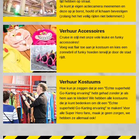
tijd hebben op straat.
Je kunt je eigen actiecamera meenemen en
deze op je borst, hoofd of lichaam bevestigen
(zolang het het veilig rijden niet belemmert.)
Verhuur Accessoires
Cruise in stijl met onze vele leuke en funky
accessoires!
Voeg wat flair toe aan je kostuum en kies een
zonnebril of funky hoeden terwijl je door de stad
rijdt.
Verhuur Kostuums
Hoe kun je zeggen dat je een "Echte superheld
Go-Karting ervaring" hebt gehad zonder je als
hem aan te kleden! We hebben alle kostuums
die je kunt bedenken om dit een "Echte
superheld Go-Karting ervaring" te maken! Voor
alle Super Hero fans, maak je geen zorgen, we
hebben ze allemaal ook!