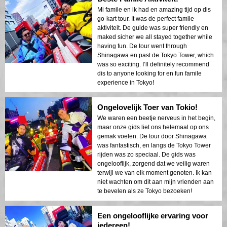
Mi famile en ik had en amazing tijd op dis
go-kart tour. It was de perfect famile
aktiviteit. De guide was super friendly en
maked sicher we all stayed together while
having fun. De tour went through
Shinagawa en past de Tokyo Tower, which
was so exciting. I’ll definitely recommend
dis to anyone looking for en fun famile
experience in Tokyo!
Ongelovelijk Toer van Tokio!
We waren een beetje nerveus in het begin,
maar onze gids liet ons helemaal op ons
gemak voelen. De tour door Shinagawa
was fantastisch, en langs de Tokyo Tower
rijden was zo speciaal. De gids was
ongelooflijk, zorgend dat we veilig waren
terwijl we van elk moment genoten. Ik kan
niet wachten om dit aan mijn vrienden aan
te bevelen als ze Tokyo bezoeken!
Een ongelooflijke ervaring voor
iedereen!