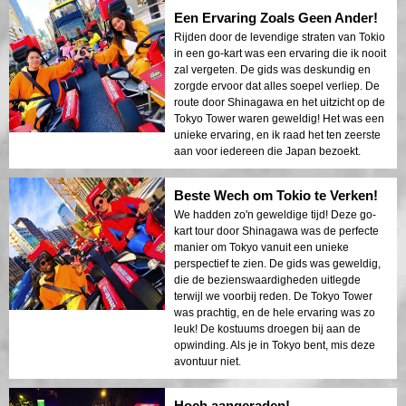
Een Ervaring Zoals Geen Ander!
Rijden door de levendige straten van Tokio
in een go-kart was een ervaring die ik nooit
zal vergeten. De gids was deskundig en
zorgde ervoor dat alles soepel verliep. De
route door Shinagawa en het uitzicht op de
Tokyo Tower waren geweldig! Het was een
unieke ervaring, en ik raad het ten zeerste
aan voor iedereen die Japan bezoekt.
Beste Wech om Tokio te Verken!
We hadden zo'n geweldige tijd! Deze go-
kart tour door Shinagawa was de perfecte
manier om Tokyo vanuit een unieke
perspectief te zien. De gids was geweldig,
die de bezienswaardigheden uitlegde
terwijl we voorbij reden. De Tokyo Tower
was prachtig, en de hele ervaring was zo
leuk! De kostuums droegen bij aan de
opwinding. Als je in Tokyo bent, mis deze
avontuur niet.
Hoch aangeraden!