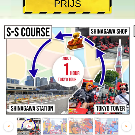
PRIJS
<
>