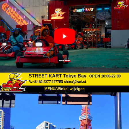
STREET KART Tokyo Bay
OPEN 10:00-22:00
📞+81-80-2277-2277
📧
shina@kart.st
MENU/Winkel wijzigen
TOP
Over
Specificaties
Prijzen
Toegang
Ervaringen
FAQ