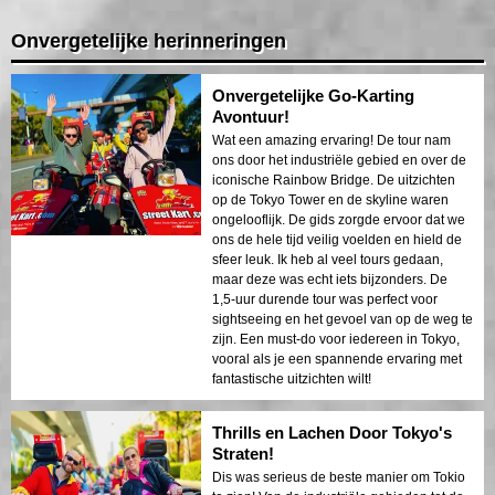
Onvergetelijke herinneringen
Onvergetelijke Go-Karting
Avontuur!
Wat een amazing ervaring! De tour nam
ons door het industriële gebied en over de
iconische Rainbow Bridge. De uitzichten
op de Tokyo Tower en de skyline waren
ongelooflijk. De gids zorgde ervoor dat we
ons de hele tijd veilig voelden en hield de
sfeer leuk. Ik heb al veel tours gedaan,
maar deze was echt iets bijzonders. De
1,5-uur durende tour was perfect voor
sightseeing en het gevoel van op de weg te
zijn. Een must-do voor iedereen in Tokyo,
vooral als je een spannende ervaring met
fantastische uitzichten wilt!
Thrills en Lachen Door Tokyo's
Straten!
Dis was serieus de beste manier om Tokio