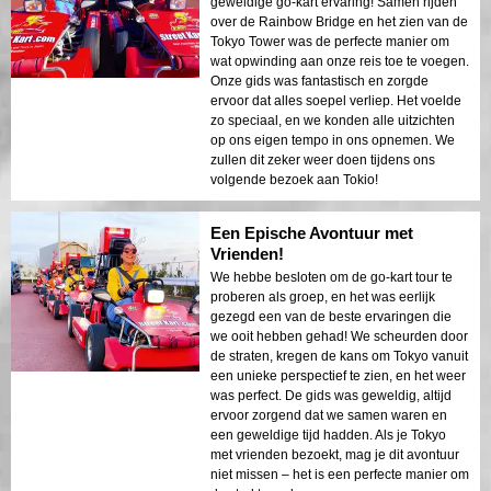
geweldige go-kart ervaring! Samen rijden
over de Rainbow Bridge en het zien van de
Tokyo Tower was de perfecte manier om
wat opwinding aan onze reis toe te voegen.
Onze gids was fantastisch en zorgde
ervoor dat alles soepel verliep. Het voelde
zo speciaal, en we konden alle uitzichten
op ons eigen tempo in ons opnemen. We
zullen dit zeker weer doen tijdens ons
volgende bezoek aan Tokio!
Een Epische Avontuur met
Vrienden!
We hebbe besloten om de go-kart tour te
proberen als groep, en het was eerlijk
gezegd een van de beste ervaringen die
we ooit hebben gehad! We scheurden door
de straten, kregen de kans om Tokyo vanuit
een unieke perspectief te zien, en het weer
was perfect. De gids was geweldig, altijd
ervoor zorgend dat we samen waren en
een geweldige tijd hadden. Als je Tokyo
met vrienden bezoekt, mag je dit avontuur
niet missen – het is een perfecte manier om