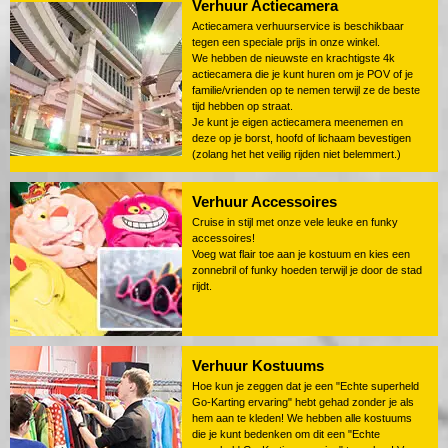
Verhuur Actiecamera
Actiecamera verhuurservice is beschikbaar
tegen een speciale prijs in onze winkel.
We hebben de nieuwste en krachtigste 4k
actiecamera die je kunt huren om je POV of je
familie/vrienden op te nemen terwijl ze de beste
tijd hebben op straat.
Je kunt je eigen actiecamera meenemen en
deze op je borst, hoofd of lichaam bevestigen
(zolang het het veilig rijden niet belemmert.)
Verhuur Accessoires
Cruise in stijl met onze vele leuke en funky
accessoires!
Voeg wat flair toe aan je kostuum en kies een
zonnebril of funky hoeden terwijl je door de stad
rijdt.
Verhuur Kostuums
Hoe kun je zeggen dat je een "Echte superheld
Go-Karting ervaring" hebt gehad zonder je als
hem aan te kleden! We hebben alle kostuums
die je kunt bedenken om dit een "Echte