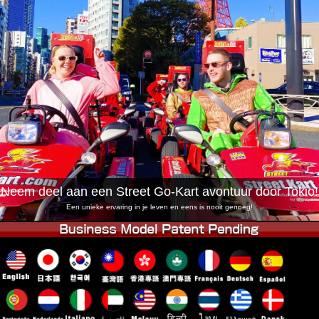
Bedrijf
Boekingen
Winkel wijzigen
Tokyo Shinagawa
Tokyo Akihabara#1
Tokyo Akihabara#2
Tokyo Shibuya
Tokyo Shibuya Annex
Tokyo Bay
Tokyo Asakusa
Osaka
Okinawa
Neem deel aan een Street Go-Kart avontuur door Tokio!
Een unieke ervaring in je leven en eens is nooit genoeg!