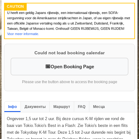
CAUTION
U heeft een geldig Japans rijbewijs, een internationaal rijbewijs, een SOFA-
vergunning voor de Amerikaanse strijdkrachten in Japan, of uw eigen rijbewijs met
een officiële Japanse vertaling nodig als u uit Zwitserland, Duitsland, Frankrijk,
Taiwan, België of Monaco komt. Onthoud! GEEN RIJBEWIJS, GEEN RIJDEN!
Voor meer informatie.
Could not load booking calendar
Open Booking Page
Please use the button above to access the booking page
Інфо
Дакументы
Маршрут
FAQ
Месца
Ongeveer 1,5 uur tot 2 uur. Bij deze cursus K-M rijden we rond de
baai van Tokio.Tokio's Best in a Flash: Zie Tokio's beste in een flits
met de Tokyobay K-M Tour. Deze 1,5 tot 2-uur durende reis begint bij