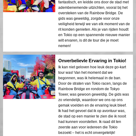
fantastisch, en leidde ons door de stad met
adembenemende uitzichten, vooral bij het
oversteken van de Rainbow Bridge. De
gids was geweldig, zorgde voor onze
veiligheid terwijl we van elk moment van de
rit konden genieten. Als je van rijden houdt
en Tokio op een spannende nieuwe manier
wilt ervaren, is dit de tour die je moet
nemen!
Onverbelievle Ervaring in Tokio!
Ik kan niet geloven hoe leuk deze go-kart
tour was! Van het moment dat we
begonnen, was ik helemaal in de ban.
Door de straten van Tokio racen, langs de
Rainbow Bridge en rondom de Tokyo
Tower, was gewoon geweldig. De gids was
zo vriendelijk, waardoor we ons op ons
gemak voelden en de ervaring leuk bleef.
Ik had het gevoel dat ik op avontuur was,
de stad op een manier te zien die ik nooit
had kunnen voorstellen. Ik raad dit ten
zeerste aan voor iedereen die Tokio
bezoekt – het is echt onvergetelijk!