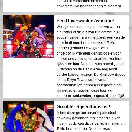
de stad te verkennen en samen
onvergetelijke herinneringen te creëren!
Een Onverwachte Avontuur!
We zijn een ouder koppel, en we waren
niet zeker of dit iets zou zijn dat we leuk
zouden vinden, maar het bleek een van de
leukste dingen te zijn die we in Tokio
hebben gedaan! Onze gids was
ongelooflijk vriendelijk en zorgde ervoor
dat we ons veilig en ontspannen voelden
tijdens de tour. De route was prachtig, met
uitzichten op de stad die we nog nooit
eerder hadden gezien. De Rainbow Bridge
en de Tokyo Tower waren vooral
spectaculair. We hebben een geweldige
tijd gehad en zouden deze tour aan
iedereen aanbevelen, ongeacht je leeftijd!
Groat fer Rijdenthousiast!
Ik heb deze go-kart ervaring absoluut
geweldig gevonden. Als iemand die van
rijden houdt, was dit de perfecte manier om
Tokio te verkennen. De route was