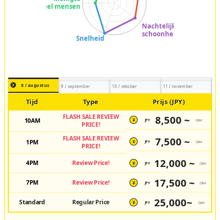
8 / augustus
9 / september
10 / oktober
11 / november
Tijd
Type
Prijs (JPY)
FLASH SALE REVIEW
8,500 ~
10AM
JPY
/pax
¥
PRICE!
FLASH SALE REVIEW
7,500 ~
1PM
JPY
/pax
¥
PRICE!
12,000 ~
4PM
Review Price!
JPY
/pax
¥
17,500 ~
7PM
Review Price!
JPY
/pax
¥
25,000~
Standard
Regular Price
JPY
/pax
¥