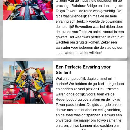
te zien! Van de industriële gebieden tot de
prachtige Rainbow Bridge en dan langs de
Tokyo Tower – de route was geweldig. De
gids was vriendelijk en maakte de hele
ervaring echt leuk. Ik voelde de opwinding
de hele tijd! Bovendien was het rijden door
de straten van Tokio zo uniek, vooral in een
go-kart. Het weer was perfect en ik kan niet
wachten om terug te komen. Zeker een
aanrader voor iedereen die de stad op een
totaal andere manier wil zien!
Een Perfecte Ervaring voor
Stellen!
Wat en ongelooflijk dagje uit met mijn
partner! We hebben de go-kart tour gedaan
en hadden zo veel plezier. De uitzichten
waren ongelooflijk, vooral toen we de
Regenboogbrug overstaken en de Tokyo
Tower passeerden. De gids zorgde ervoor
dat we ons comfortabel en veilig voelden,
en de sfeer was ontspannen. Het was een
onvergetelijke manier om Tokyo samen te
ervaren, en we kunnen niet wachten om