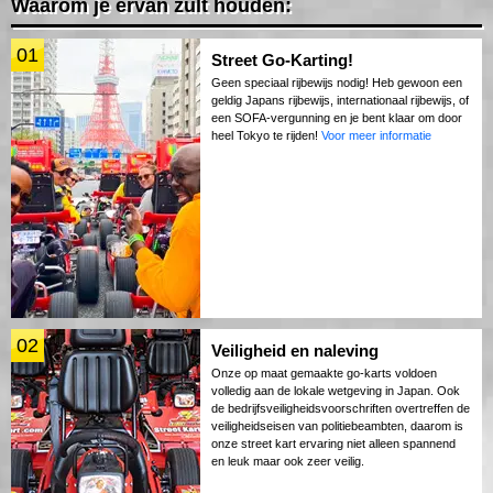
Waarom je ervan zult houden:
01
Street Go-Karting!
Geen speciaal rijbewijs nodig! Heb gewoon een
geldig Japans rijbewijs, internationaal rijbewijs, of
een SOFA-vergunning en je bent klaar om door
heel Tokyo te rijden!
Voor meer informatie
02
Veiligheid en naleving
Onze op maat gemaakte go-karts voldoen
volledig aan de lokale wetgeving in Japan. Ook
de bedrijfsveiligheidsvoorschriften overtreffen de
veiligheidseisen van politiebeambten, daarom is
onze street kart ervaring niet alleen spannend
en leuk maar ook zeer veilig.