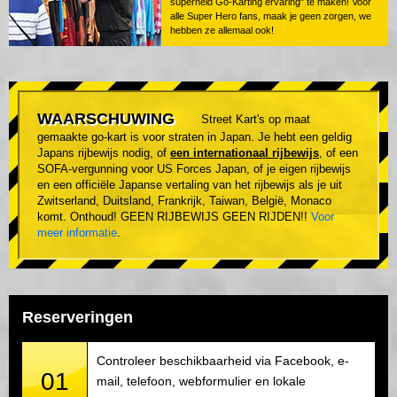
superheld Go-Karting ervaring" te maken! Voor
alle Super Hero fans, maak je geen zorgen, we
hebben ze allemaal ook!
WAARSCHUWING
Street Kart's op maat
gemaakte go-kart is voor straten in Japan. Je hebt een geldig
Japans rijbewijs nodig, of
een internationaal rijbewijs
, of een
SOFA-vergunning voor US Forces Japan, of je eigen rijbewijs
en een officiële Japanse vertaling van het rijbewijs als je uit
Zwitserland, Duitsland, Frankrijk, Taiwan, België, Monaco
komt. Onthoud! GEEN RIJBEWIJS GEEN RIJDEN!!
Voor
meer informatie
.
Reserveringen
Controleer beschikbaarheid via Facebook, e-
01
mail, telefoon, webformulier en lokale