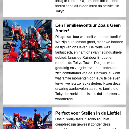
terug te komen. Of je nu een local of een
toerist bent, dit is een must-do activiteit in
Tokyo!
Een Familieavontuur Zoals Geen
Ander!
Dis go-kart tour was neit voor onze famile!
We zijn nu allemaal groot, maar we hadden
de tijd van ons leven. De route was
fantastisch, en nam ons van het industriële
gebied, langs de Rainbow Bridge, en
rondom de Tokyo Tower. De gids was
geduldig en zorgde ervoor dat iedereen
zich comfortabel voelde. Het was leuk om
wat famile momenten opnieuw te beleven
terwijl we iets zo leuks deden. Ik zou deze
ervaring aanbevelen aan elke famile die
Tokyo bezoekt – het is iets dat iedereen zal
waarderen!
Perfect voor Stellen in de Liefde!
Ons huwelijksreis in Tokio zou niet
compleet zijn geweest zonder deze