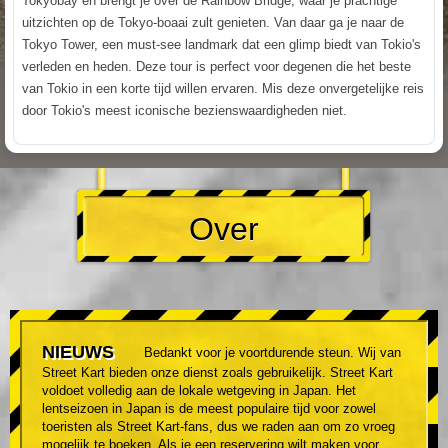
Tokyobay en brengt je over de Rainbow Bridge, waar je prachtige
uitzichten op de Tokyo-boaai zult genieten. Van daar ga je naar de
Tokyo Tower, een must-see landmark dat een glimp biedt van Tokio's
verleden en heden. Deze tour is perfect voor degenen die het beste
van Tokio in een korte tijd willen ervaren. Mis deze onvergetelijke reis
door Tokio's meest iconische bezienswaardigheden niet.
Over
NIEUWS
Bedankt voor je voortdurende steun. Wij van
Street Kart bieden onze dienst zoals gebruikelijk. Street Kart
voldoet volledig aan de lokale wetgeving in Japan. Het
lentseizoen in Japan is de meest populaire tijd voor zowel
toeristen als Street Kart-fans, dus we raden aan om zo vroeg
mogelijk te boeken. Als je een reservering wilt maken voor