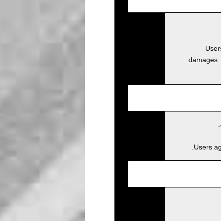
Users
damages. D
Users ag