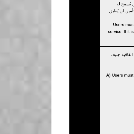
 يُسمح له
أمين لن يُطبق.
Users must 
service. If it
اتفاقية جنيف
A)
Users must p