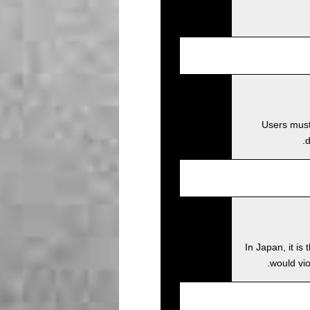
Users must 
d
In Japan, it is
would viol