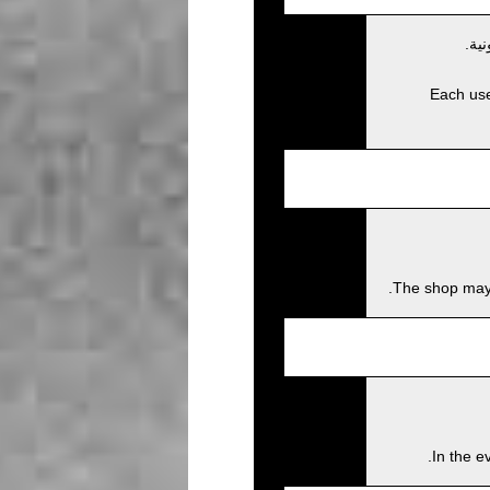
ية.
Each user
The shop may c
In the e